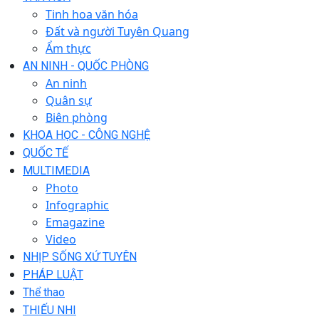
Tinh hoa văn hóa
Đất và người Tuyên Quang
Ẩm thực
AN NINH - QUỐC PHÒNG
An ninh
Quân sự
Biên phòng
KHOA HỌC - CÔNG NGHỆ
QUỐC TẾ
MULTIMEDIA
Photo
Infographic
Emagazine
Video
NHỊP SỐNG XỨ TUYÊN
PHÁP LUẬT
Thể thao
THIẾU NHI