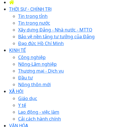
THỜI SỰ - CHÍNH TRỊ
Tin trong tỉnh
Tin trong nước
Xây dựng Đảng - Nhà nước - MTTQ
Bảo vệ nền tảng tư tưởng của Đảng
Đạo đức Hồ Chí Minh
KINH TẾ
Công nghiệp
Nông-Lâm nghiệp
Thương mại - Dịch vụ
Đầu tư
Nông thôn mới
XÃ HỘI
Giáo dục
Y tế
Lao động - việc làm
Cải cách hành chính
VĂN HÓA