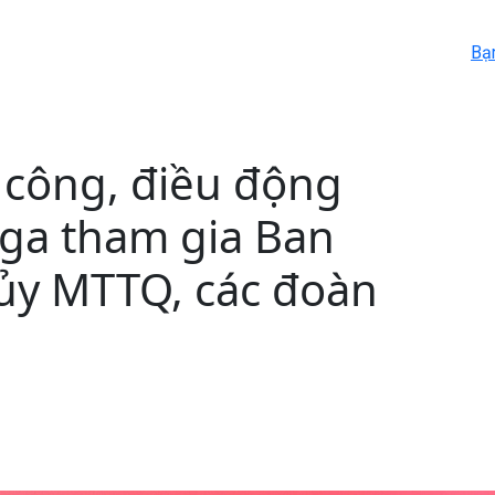
Bạ
 công, điều động
Nga tham gia Ban
ủy MTTQ, các đoàn