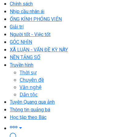
Chính sách
Nhịp cầu nhân ái
ỐNG KÍNH PHÓNG VIÊN
Giải trí
Người tốt - Việc tốt
GÓC NHÌN
XÃ LUẬN - VẤN ĐỀ KỲ NÀY
NỀN TẢNG SỐ
Truyền hình
Thời sự
Chuyên đề
Văn nghệ
Dân tộc
Tuyên Quang qua ảnh
Thông tin quảng bá
Học tập theo Bác