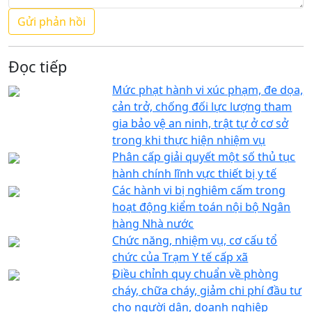
Đọc tiếp
Mức phạt hành vi xúc phạm, đe dọa,
cản trở, chống đối lực lượng tham
gia bảo vệ an ninh, trật tự ở cơ sở
trong khi thực hiện nhiệm vụ
Phân cấp giải quyết một số thủ tục
hành chính lĩnh vực thiết bị y tế
Các hành vi bị nghiêm cấm trong
hoạt động kiểm toán nội bộ Ngân
hàng Nhà nước
Chức năng, nhiệm vụ, cơ cấu tổ
chức của Trạm Y tế cấp xã
Điều chỉnh quy chuẩn về phòng
cháy, chữa cháy, giảm chi phí đầu tư
cho người dân, doanh nghiệp