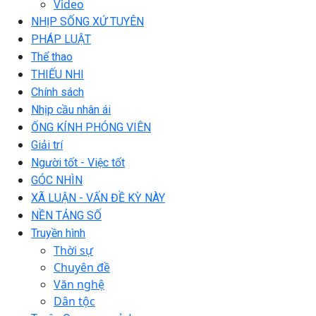
Video
NHỊP SỐNG XỨ TUYÊN
PHÁP LUẬT
Thể thao
THIẾU NHI
Chính sách
Nhịp cầu nhân ái
ỐNG KÍNH PHÓNG VIÊN
Giải trí
Người tốt - Việc tốt
GÓC NHÌN
XÃ LUẬN - VẤN ĐỀ KỲ NÀY
NỀN TẢNG SỐ
Truyền hình
Thời sự
Chuyên đề
Văn nghệ
Dân tộc