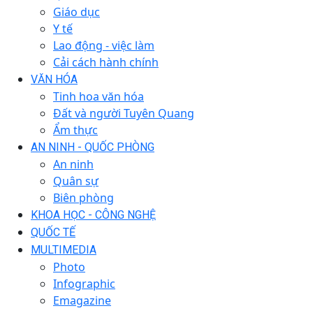
Giáo dục
Y tế
Lao động - việc làm
Cải cách hành chính
VĂN HÓA
Tinh hoa văn hóa
Đất và người Tuyên Quang
Ẩm thực
AN NINH - QUỐC PHÒNG
An ninh
Quân sự
Biên phòng
KHOA HỌC - CÔNG NGHỆ
QUỐC TẾ
MULTIMEDIA
Photo
Infographic
Emagazine