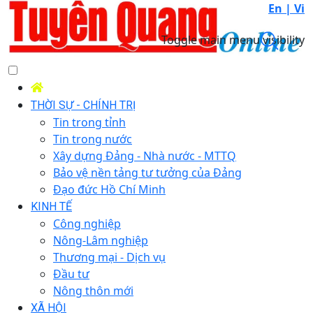
En |
Vi
Toggle main menu visibility
THỜI SỰ - CHÍNH TRỊ
Tin trong tỉnh
Tin trong nước
Xây dựng Đảng - Nhà nước - MTTQ
Bảo vệ nền tảng tư tưởng của Đảng
Đạo đức Hồ Chí Minh
KINH TẾ
Công nghiệp
Nông-Lâm nghiệp
Thương mại - Dịch vụ
Đầu tư
Nông thôn mới
XÃ HỘI