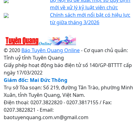
mới về xử lý kỷ luật viên chức
Chính sách mới nổi bật có hiệu lực
từ giữa tháng 3/2026
© 2020
Báo Tuyên Quang Online
- Cơ quan chủ quản:
Tỉnh uỷ tỉnh Tuyên Quang
Giấy phép hoạt động báo điện tử số 140/GP-BTTTT cấp
ngày 17/03/2022
Giám đốc: Mai Đức Thông
Trụ sở Tòa soạn: Số 219, đường Tân Trào, phường Minh
Xuân, tỉnh Tuyên Quang, Việt Nam.
Điện thoại: 0207.3822820 - 0207.3817155 / Fax:
0207.3822821 - Email:
baotuyenquang.com.vn@gmail.com