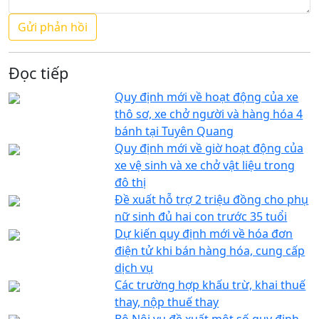
Đọc tiếp
Quy định mới về hoạt động của xe
thô sơ, xe chở người và hàng hóa 4
bánh tại Tuyên Quang
Quy định mới về giờ hoạt động của
xe vệ sinh và xe chở vật liệu trong
đô thị
Đề xuất hỗ trợ 2 triệu đồng cho phụ
nữ sinh đủ hai con trước 35 tuổi
Dự kiến quy định mới về hóa đơn
điện tử khi bán hàng hóa, cung cấp
dịch vụ
Các trường hợp khấu trừ, khai thuế
thay, nộp thuế thay
Bộ Nội vụ đề xuất một số quy định