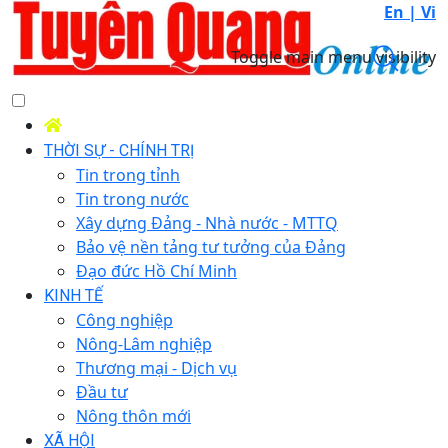
En |
Vi
Toggle main menu visibility
THỜI SỰ - CHÍNH TRỊ
Tin trong tỉnh
Tin trong nước
Xây dựng Đảng - Nhà nước - MTTQ
Bảo vệ nền tảng tư tưởng của Đảng
Đạo đức Hồ Chí Minh
KINH TẾ
Công nghiệp
Nông-Lâm nghiệp
Thương mại - Dịch vụ
Đầu tư
Nông thôn mới
XÃ HỘI