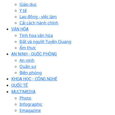
Giáo dục
Y tế
Lao động - việc làm
Cải cách hành chính
VĂN HÓA
Tinh hoa văn hóa
Đất và người Tuyên Quang
Ẩm thực
AN NINH - QUỐC PHÒNG
An ninh
Quân sự
Biên phòng
KHOA HỌC - CÔNG NGHỆ
QUỐC TẾ
MULTIMEDIA
Photo
Infographic
Emagazine