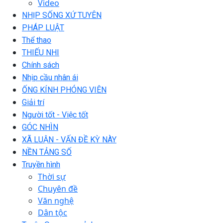
Video
NHỊP SỐNG XỨ TUYÊN
PHÁP LUẬT
Thể thao
THIẾU NHI
Chính sách
Nhịp cầu nhân ái
ỐNG KÍNH PHÓNG VIÊN
Giải trí
Người tốt - Việc tốt
GÓC NHÌN
XÃ LUẬN - VẤN ĐỀ KỲ NÀY
NỀN TẢNG SỐ
Truyền hình
Thời sự
Chuyên đề
Văn nghệ
Dân tộc