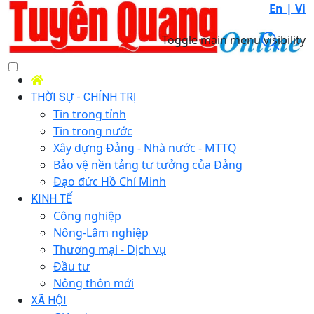
En |
Vi
Toggle main menu visibility
THỜI SỰ - CHÍNH TRỊ
Tin trong tỉnh
Tin trong nước
Xây dựng Đảng - Nhà nước - MTTQ
Bảo vệ nền tảng tư tưởng của Đảng
Đạo đức Hồ Chí Minh
KINH TẾ
Công nghiệp
Nông-Lâm nghiệp
Thương mại - Dịch vụ
Đầu tư
Nông thôn mới
XÃ HỘI