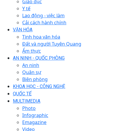
Giáo dục
Y tế
Lao động - việc làm
Cải cách hành chính
VĂN HÓA
Tinh hoa văn hóa
Đất và người Tuyên Quang
Ẩm thực
AN NINH - QUỐC PHÒNG
An ninh
Quân sự
Biên phòng
KHOA HỌC - CÔNG NGHỆ
QUỐC TẾ
MULTIMEDIA
Photo
Infographic
Emagazine
Video