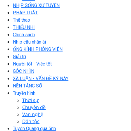
NHỊP SỐNG XỨ TUYÊN
PHÁP LUẬT
Thể thao
THIẾU NHI
Chính sách
Nhịp cầu nhân ái
ỐNG KÍNH PHÓNG VIÊN
Giải trí
Người tốt - Việc tốt
GÓC NHÌN
XÃ LUẬN - VẤN ĐỀ KỲ NÀY
NỀN TẢNG SỐ
Truyền hình
Thời sự
Chuyên đề
Văn nghệ
Dân tộc
Tuyên Quang qua ảnh