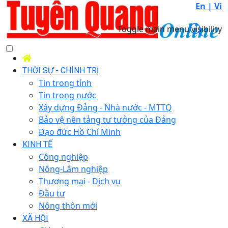
En |
Vi
Toggle main menu visibility
THỜI SỰ - CHÍNH TRỊ
Tin trong tỉnh
Tin trong nước
Xây dựng Đảng - Nhà nước - MTTQ
Bảo vệ nền tảng tư tưởng của Đảng
Đạo đức Hồ Chí Minh
KINH TẾ
Công nghiệp
Nông-Lâm nghiệp
Thương mại - Dịch vụ
Đầu tư
Nông thôn mới
XÃ HỘI