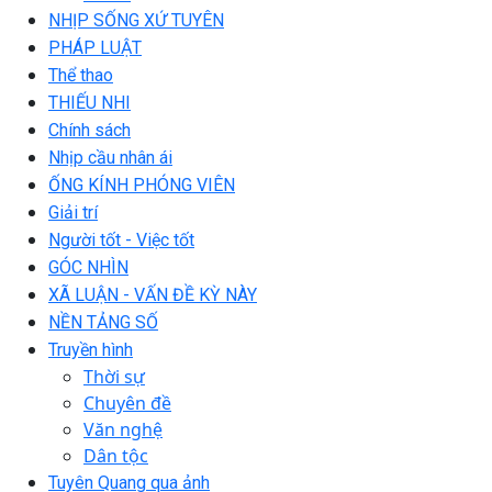
NHỊP SỐNG XỨ TUYÊN
PHÁP LUẬT
Thể thao
THIẾU NHI
Chính sách
Nhịp cầu nhân ái
ỐNG KÍNH PHÓNG VIÊN
Giải trí
Người tốt - Việc tốt
GÓC NHÌN
XÃ LUẬN - VẤN ĐỀ KỲ NÀY
NỀN TẢNG SỐ
Truyền hình
Thời sự
Chuyên đề
Văn nghệ
Dân tộc
Tuyên Quang qua ảnh