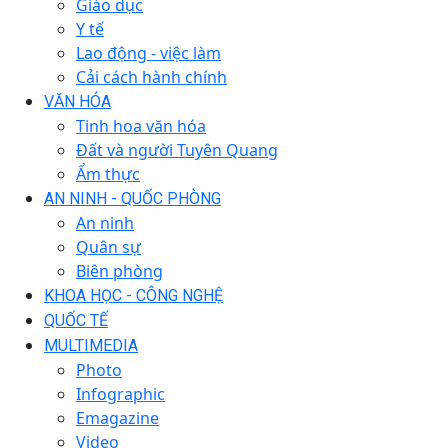
Giáo dục
Y tế
Lao động - việc làm
Cải cách hành chính
VĂN HÓA
Tinh hoa văn hóa
Đất và người Tuyên Quang
Ẩm thực
AN NINH - QUỐC PHÒNG
An ninh
Quân sự
Biên phòng
KHOA HỌC - CÔNG NGHỆ
QUỐC TẾ
MULTIMEDIA
Photo
Infographic
Emagazine
Video