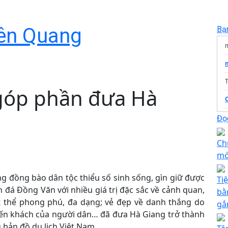
yên Quang
Bạ
T
góp phần đưa Hà
Đọc
Ch
mớ
ng đồng bào dân tộc thiểu số sinh sống, gìn giữ được
Ti
 đá Đồng Văn với nhiều giá trị đặc sắc về cảnh quan,
bằ
ật thể phong phú, đa dạng; vẻ đẹp về danh thắng do
gắ
mến khách của người dân… đã đưa Hà Giang trở thành
bản đồ du lịch Việt Nam.