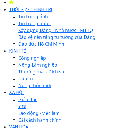
THỜI SỰ - CHÍNH TRỊ
Tin trong tỉnh
Tin trong nước
Xây dựng Đảng - Nhà nước - MTTQ
Bảo vệ nền tảng tư tưởng của Đảng
Đạo đức Hồ Chí Minh
KINH TẾ
Công nghiệp
Nông-Lâm nghiệp
Thương mại - Dịch vụ
Đầu tư
Nông thôn mới
XÃ HỘI
Giáo dục
Y tế
Lao động - việc làm
Cải cách hành chính
VĂN HÓA