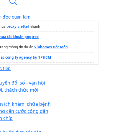
n đọc quan tâm
mua
proxy viettel
nhanh
mua tài khoản pngtree
rang thông tin dự án
Vinhomes Hóc Môn
Các công ty agency tại TPHCM
Thuê hosting
giá rẻ
 tiếp
Làm bảng hiệu
Quảng cáo Idea
uyển đổi số - vận hội
i, thách thức mới
ện ích khám, chữa bệnh
ng căn cước công dân
n chíp