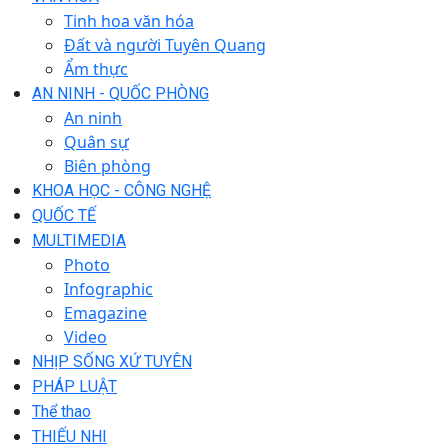
Tinh hoa văn hóa
Đất và người Tuyên Quang
Ẩm thực
AN NINH - QUỐC PHÒNG
An ninh
Quân sự
Biên phòng
KHOA HỌC - CÔNG NGHỆ
QUỐC TẾ
MULTIMEDIA
Photo
Infographic
Emagazine
Video
NHỊP SỐNG XỨ TUYÊN
PHÁP LUẬT
Thể thao
THIẾU NHI