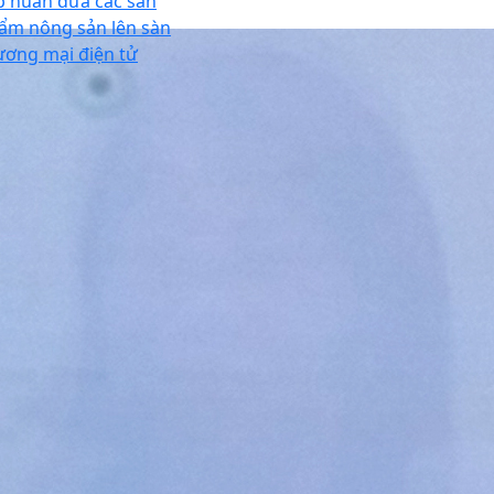
p huấn đưa các sản
ẩm nông sản lên sàn
ương mại điện tử