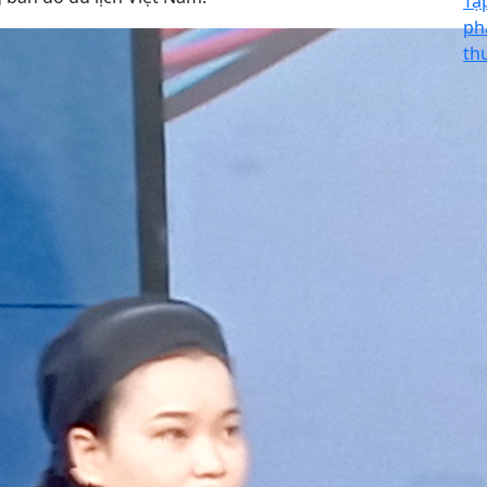
Tậ
ph
th