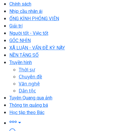
Chính sách
Nhịp cầu nhân ái
ỐNG KÍNH PHÓNG VIÊN
Giải trí
Người tốt - Việc tốt
GÓC NHÌN
XÃ LUẬN - VẤN ĐỀ KỲ NÀY
NỀN TẢNG SỐ
Truyền hình
Thời sự
Chuyên đề
Văn nghệ
Dân tộc
Tuyên Quang qua ảnh
Thông tin quảng bá
Học tập theo Bác