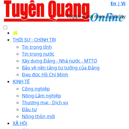
En |
Vi
Toggle main menu visibility
THỜI SỰ - CHÍNH TRỊ
Tin trong tỉnh
Tin trong nước
Xây dựng Đảng - Nhà nước - MTTQ
Bảo vệ nền tảng tư tưởng của Đảng
Đạo đức Hồ Chí Minh
KINH TẾ
Công nghiệp
Nông-Lâm nghiệp
Thương mại - Dịch vụ
Đầu tư
Nông thôn mới
XÃ HỘI