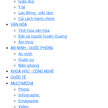
Giáo dục
Y tế
Lao động - việc làm
Cải cách hành chính
VĂN HÓA
Tinh hoa văn hóa
Đất và người Tuyên Quang
Ẩm thực
AN NINH - QUỐC PHÒNG
An ninh
Quân sự
Biên phòng
KHOA HỌC - CÔNG NGHỆ
QUỐC TẾ
MULTIMEDIA
Photo
Infographic
Emagazine
Video