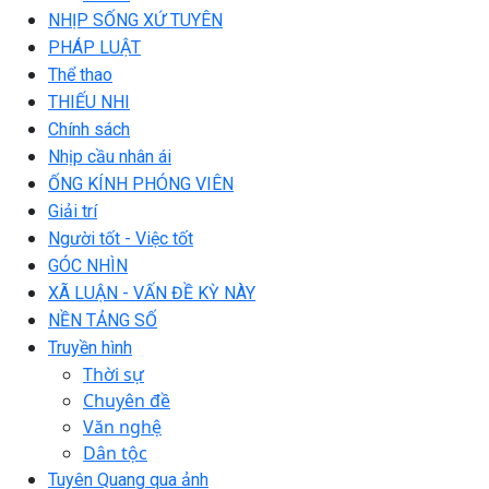
NHỊP SỐNG XỨ TUYÊN
PHÁP LUẬT
Thể thao
THIẾU NHI
Chính sách
Nhịp cầu nhân ái
ỐNG KÍNH PHÓNG VIÊN
Giải trí
Người tốt - Việc tốt
GÓC NHÌN
XÃ LUẬN - VẤN ĐỀ KỲ NÀY
NỀN TẢNG SỐ
Truyền hình
Thời sự
Chuyên đề
Văn nghệ
Dân tộc
Tuyên Quang qua ảnh