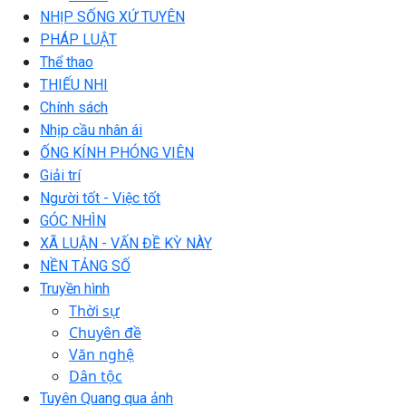
NHỊP SỐNG XỨ TUYÊN
PHÁP LUẬT
Thể thao
THIẾU NHI
Chính sách
Nhịp cầu nhân ái
ỐNG KÍNH PHÓNG VIÊN
Giải trí
Người tốt - Việc tốt
GÓC NHÌN
XÃ LUẬN - VẤN ĐỀ KỲ NÀY
NỀN TẢNG SỐ
Truyền hình
Thời sự
Chuyên đề
Văn nghệ
Dân tộc
Tuyên Quang qua ảnh