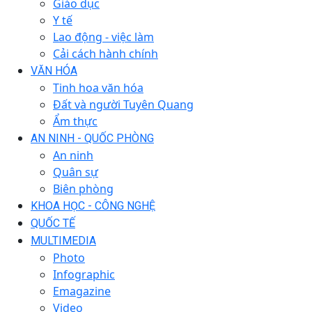
Giáo dục
Y tế
Lao động - việc làm
Cải cách hành chính
VĂN HÓA
Tinh hoa văn hóa
Đất và người Tuyên Quang
Ẩm thực
AN NINH - QUỐC PHÒNG
An ninh
Quân sự
Biên phòng
KHOA HỌC - CÔNG NGHỆ
QUỐC TẾ
MULTIMEDIA
Photo
Infographic
Emagazine
Video