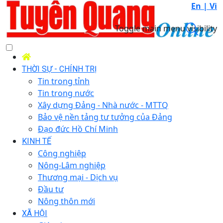
En |
Vi
Toggle main menu visibility
THỜI SỰ - CHÍNH TRỊ
Tin trong tỉnh
Tin trong nước
Xây dựng Đảng - Nhà nước - MTTQ
Bảo vệ nền tảng tư tưởng của Đảng
Đạo đức Hồ Chí Minh
KINH TẾ
Công nghiệp
Nông-Lâm nghiệp
Thương mại - Dịch vụ
Đầu tư
Nông thôn mới
XÃ HỘI