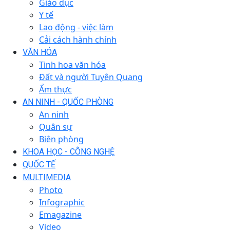
Giáo dục
Y tế
Lao động - việc làm
Cải cách hành chính
VĂN HÓA
Tinh hoa văn hóa
Đất và người Tuyên Quang
Ẩm thực
AN NINH - QUỐC PHÒNG
An ninh
Quân sự
Biên phòng
KHOA HỌC - CÔNG NGHỆ
QUỐC TẾ
MULTIMEDIA
Photo
Infographic
Emagazine
Video