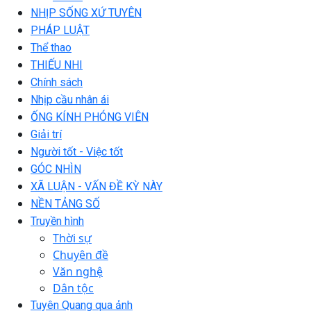
NHỊP SỐNG XỨ TUYÊN
PHÁP LUẬT
Thể thao
THIẾU NHI
Chính sách
Nhịp cầu nhân ái
ỐNG KÍNH PHÓNG VIÊN
Giải trí
Người tốt - Việc tốt
GÓC NHÌN
XÃ LUẬN - VẤN ĐỀ KỲ NÀY
NỀN TẢNG SỐ
Truyền hình
Thời sự
Chuyên đề
Văn nghệ
Dân tộc
Tuyên Quang qua ảnh