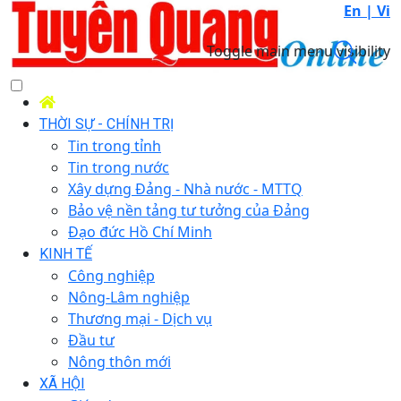
En |
Vi
Toggle main menu visibility
THỜI SỰ - CHÍNH TRỊ
Tin trong tỉnh
Tin trong nước
Xây dựng Đảng - Nhà nước - MTTQ
Bảo vệ nền tảng tư tưởng của Đảng
Đạo đức Hồ Chí Minh
KINH TẾ
Công nghiệp
Nông-Lâm nghiệp
Thương mại - Dịch vụ
Đầu tư
Nông thôn mới
XÃ HỘI