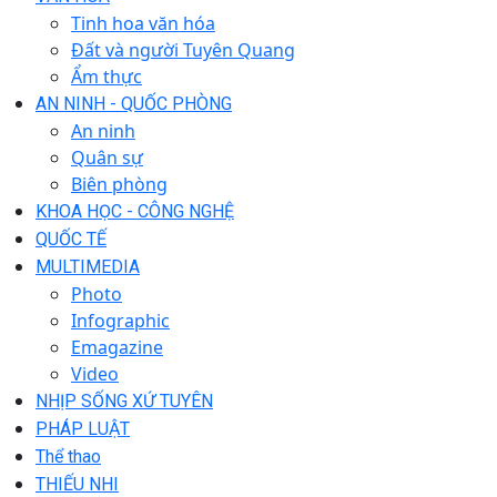
Tinh hoa văn hóa
Đất và người Tuyên Quang
Ẩm thực
AN NINH - QUỐC PHÒNG
An ninh
Quân sự
Biên phòng
KHOA HỌC - CÔNG NGHỆ
QUỐC TẾ
MULTIMEDIA
Photo
Infographic
Emagazine
Video
NHỊP SỐNG XỨ TUYÊN
PHÁP LUẬT
Thể thao
THIẾU NHI