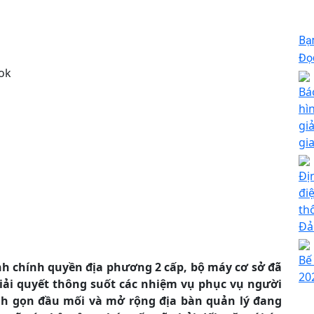
Bạ
Đọc
ok
Bá
hì
giả
gi
Đị
đi
th
Đả
Bế
h chính quyền địa phương 2 cấp, bộ máy cơ sở đã
20
ải quyết thông suốt các nhiệm vụ phục vụ người
inh gọn đầu mối và mở rộng địa bàn quản lý đang