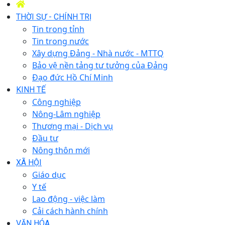
THỜI SỰ - CHÍNH TRỊ
Tin trong tỉnh
Tin trong nước
Xây dựng Đảng - Nhà nước - MTTQ
Bảo vệ nền tảng tư tưởng của Đảng
Đạo đức Hồ Chí Minh
KINH TẾ
Công nghiệp
Nông-Lâm nghiệp
Thương mại - Dịch vụ
Đầu tư
Nông thôn mới
XÃ HỘI
Giáo dục
Y tế
Lao động - việc làm
Cải cách hành chính
VĂN HÓA