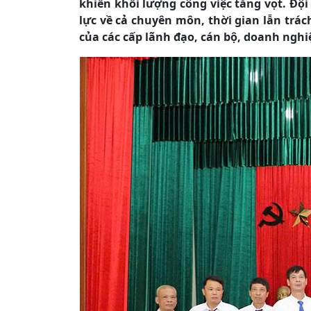
khiến khối lượng công việc tăng vọt. Đội
lực về cả chuyên môn, thời gian lẫn trá
của các cấp lãnh đạo, cán bộ, doanh nghi