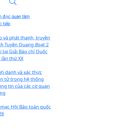
n đọc quan tâm
 tiếp
o và phát thanh, truyền
nh Tuyên Quang đoạt 2
i tại Giải Báo chí Quốc
a lần thứ XX
nh danh và xác thực
ện tử trong hệ thống
ông tin của các cơ quan
ng
 mạc Hội Báo toàn quốc
26