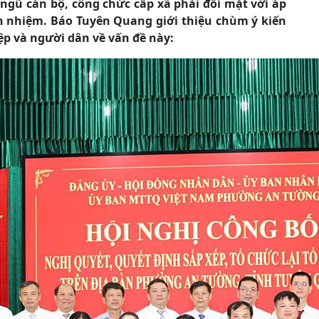
 ngũ cán bộ, công chức cấp xã phải đối mặt với áp
ch nhiệm. Báo Tuyên Quang giới thiệu chùm ý kiến
ệp và người dân về vấn đề này: