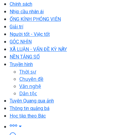
Chính sách
Nhịp cầu nhân ái
ỐNG KÍNH PHÓNG VIÊN
Giải trí
Người tốt - Việc tốt
GÓC NHÌN
XÃ LUẬN - VẤN ĐỀ KỲ NÀY
NỀN TẢNG SỐ
Truyền hình
Thời sự
Chuyên đề
Văn nghệ
Dân tộc
Tuyên Quang qua ảnh
Thông tin quảng bá
Học tập theo Bác