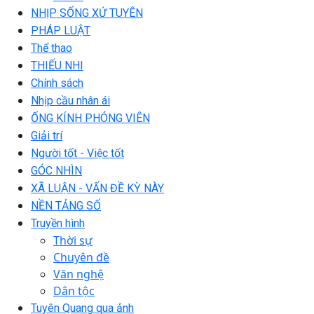
NHỊP SỐNG XỨ TUYÊN
PHÁP LUẬT
Thể thao
THIẾU NHI
Chính sách
Nhịp cầu nhân ái
ỐNG KÍNH PHÓNG VIÊN
Giải trí
Người tốt - Việc tốt
GÓC NHÌN
XÃ LUẬN - VẤN ĐỀ KỲ NÀY
NỀN TẢNG SỐ
Truyền hình
Thời sự
Chuyên đề
Văn nghệ
Dân tộc
Tuyên Quang qua ảnh