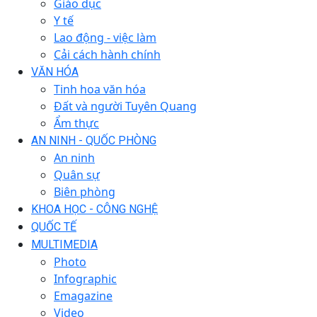
Giáo dục
Y tế
Lao động - việc làm
Cải cách hành chính
VĂN HÓA
Tinh hoa văn hóa
Đất và người Tuyên Quang
Ẩm thực
AN NINH - QUỐC PHÒNG
An ninh
Quân sự
Biên phòng
KHOA HỌC - CÔNG NGHỆ
QUỐC TẾ
MULTIMEDIA
Photo
Infographic
Emagazine
Video