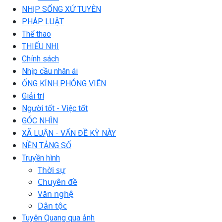
NHỊP SỐNG XỨ TUYÊN
PHÁP LUẬT
Thể thao
THIẾU NHI
Chính sách
Nhịp cầu nhân ái
ỐNG KÍNH PHÓNG VIÊN
Giải trí
Người tốt - Việc tốt
GÓC NHÌN
XÃ LUẬN - VẤN ĐỀ KỲ NÀY
NỀN TẢNG SỐ
Truyền hình
Thời sự
Chuyên đề
Văn nghệ
Dân tộc
Tuyên Quang qua ảnh