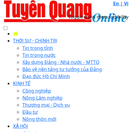
En |
Vi
Toggle main menu visibility
THỜI SỰ - CHÍNH TRỊ
Tin trong tỉnh
Tin trong nước
Xây dựng Đảng - Nhà nước - MTTQ
Bảo vệ nền tảng tư tưởng của Đảng
Đạo đức Hồ Chí Minh
KINH TẾ
Công nghiệp
Nông-Lâm nghiệp
Thương mại - Dịch vụ
Đầu tư
Nông thôn mới
XÃ HỘI