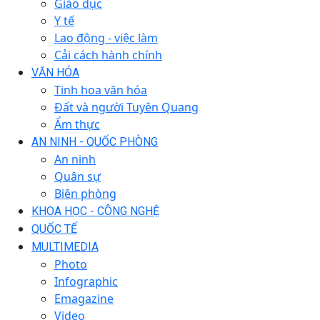
Giáo dục
Y tế
Lao động - việc làm
Cải cách hành chính
VĂN HÓA
Tinh hoa văn hóa
Đất và người Tuyên Quang
Ẩm thực
AN NINH - QUỐC PHÒNG
An ninh
Quân sự
Biên phòng
KHOA HỌC - CÔNG NGHỆ
QUỐC TẾ
MULTIMEDIA
Photo
Infographic
Emagazine
Video