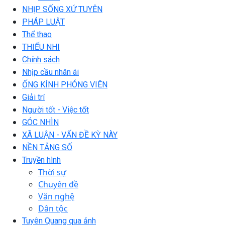
NHỊP SỐNG XỨ TUYÊN
PHÁP LUẬT
Thể thao
THIẾU NHI
Chính sách
Nhịp cầu nhân ái
ỐNG KÍNH PHÓNG VIÊN
Giải trí
Người tốt - Việc tốt
GÓC NHÌN
XÃ LUẬN - VẤN ĐỀ KỲ NÀY
NỀN TẢNG SỐ
Truyền hình
Thời sự
Chuyên đề
Văn nghệ
Dân tộc
Tuyên Quang qua ảnh