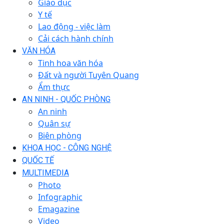
Giáo dục
Y tế
Lao động - việc làm
Cải cách hành chính
VĂN HÓA
Tinh hoa văn hóa
Đất và người Tuyên Quang
Ẩm thực
AN NINH - QUỐC PHÒNG
An ninh
Quân sự
Biên phòng
KHOA HỌC - CÔNG NGHỆ
QUỐC TẾ
MULTIMEDIA
Photo
Infographic
Emagazine
Video