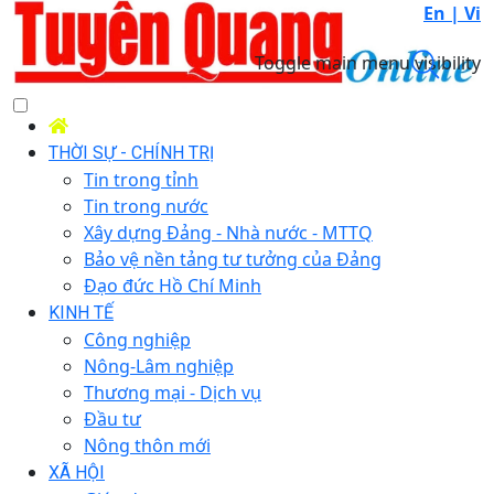
En |
Vi
Toggle main menu visibility
THỜI SỰ - CHÍNH TRỊ
Tin trong tỉnh
Tin trong nước
Xây dựng Đảng - Nhà nước - MTTQ
Bảo vệ nền tảng tư tưởng của Đảng
Đạo đức Hồ Chí Minh
KINH TẾ
Công nghiệp
Nông-Lâm nghiệp
Thương mại - Dịch vụ
Đầu tư
Nông thôn mới
XÃ HỘI