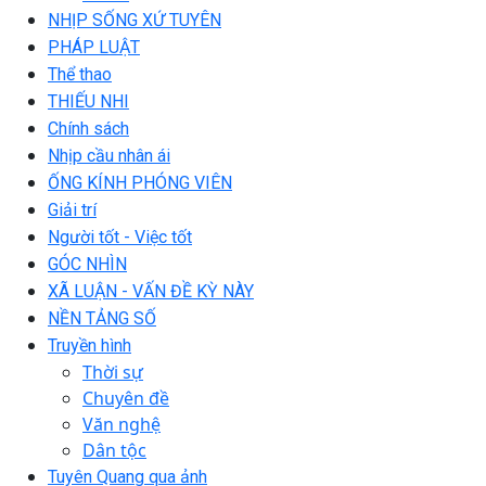
NHỊP SỐNG XỨ TUYÊN
PHÁP LUẬT
Thể thao
THIẾU NHI
Chính sách
Nhịp cầu nhân ái
ỐNG KÍNH PHÓNG VIÊN
Giải trí
Người tốt - Việc tốt
GÓC NHÌN
XÃ LUẬN - VẤN ĐỀ KỲ NÀY
NỀN TẢNG SỐ
Truyền hình
Thời sự
Chuyên đề
Văn nghệ
Dân tộc
Tuyên Quang qua ảnh