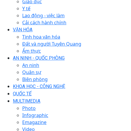
Giáo dục
Y tế
Lao động - việc làm
Cải cách hành chính
VĂN HÓA
Tinh hoa văn hóa
Đất và người Tuyên Quang
Ẩm thực
AN NINH - QUỐC PHÒNG
An ninh
Quân sự
Biên phòng
KHOA HỌC - CÔNG NGHỆ
QUỐC TẾ
MULTIMEDIA
Photo
Infographic
Emagazine
Video