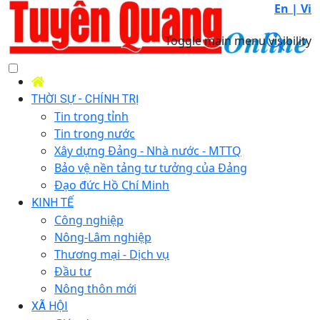
En |
Vi
Toggle main menu visibility
THỜI SỰ - CHÍNH TRỊ
Tin trong tỉnh
Tin trong nước
Xây dựng Đảng - Nhà nước - MTTQ
Bảo vệ nền tảng tư tưởng của Đảng
Đạo đức Hồ Chí Minh
KINH TẾ
Công nghiệp
Nông-Lâm nghiệp
Thương mại - Dịch vụ
Đầu tư
Nông thôn mới
XÃ HỘI