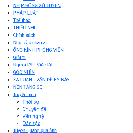
NHỊP SỐNG XỨ TUYÊN
PHÁP LUẬT
Thể thao
THIẾU NHI
Chính sách
Nhịp cầu nhân ái
ỐNG KÍNH PHÓNG VIÊN
Giải trí
Người tốt - Việc tốt
GÓC NHÌN
XÃ LUẬN - VẤN ĐỀ KỲ NÀY
NỀN TẢNG SỐ
Truyền hình
Thời sự
Chuyên đề
Văn nghệ
Dân tộc
Tuyên Quang qua ảnh