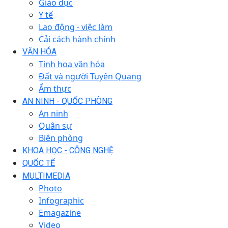
Giáo dục
Y tế
Lao động - việc làm
Cải cách hành chính
VĂN HÓA
Tinh hoa văn hóa
Đất và người Tuyên Quang
Ẩm thực
AN NINH - QUỐC PHÒNG
An ninh
Quân sự
Biên phòng
KHOA HỌC - CÔNG NGHỆ
QUỐC TẾ
MULTIMEDIA
Photo
Infographic
Emagazine
Video