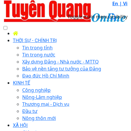
En |
Vi
Toggle main menu visibility
THỜI SỰ - CHÍNH TRỊ
Tin trong tỉnh
Tin trong nước
Xây dựng Đảng - Nhà nước - MTTQ
Bảo vệ nền tảng tư tưởng của Đảng
Đạo đức Hồ Chí Minh
KINH TẾ
Công nghiệp
Nông-Lâm nghiệp
Thương mại - Dịch vụ
Đầu tư
Nông thôn mới
XÃ HỘI