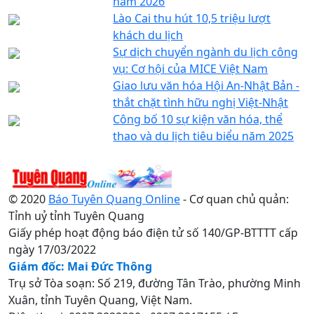
năm 2026
Lào Cai thu hút 10,5 triệu lượt
khách du lịch
Sự dịch chuyển ngành du lịch công
vụ: Cơ hội của MICE Việt Nam
Giao lưu văn hóa Hội An-Nhật Bản -
thắt chặt tình hữu nghị Việt-Nhật
Công bố 10 sự kiện văn hóa, thể
thao và du lịch tiêu biểu năm 2025
© 2020
Báo Tuyên Quang Online
- Cơ quan chủ quản:
Tỉnh uỷ tỉnh Tuyên Quang
Giấy phép hoạt động báo điện tử số 140/GP-BTTTT cấp
ngày 17/03/2022
Giám đốc: Mai Đức Thông
Trụ sở Tòa soạn: Số 219, đường Tân Trào, phường Minh
Xuân, tỉnh Tuyên Quang, Việt Nam.