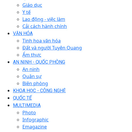
Giáo dục
Y tế
Lao động - việc làm
Cải cách hành chính
VĂN HÓA
Tinh hoa văn hóa
Đất và người Tuyên Quang
Ẩm thực
AN NINH - QUỐC PHÒNG
An ninh
Quân sự
Biên phòng
KHOA HỌC - CÔNG NGHỆ
QUỐC TẾ
MULTIMEDIA
Photo
Infographic
Emagazine