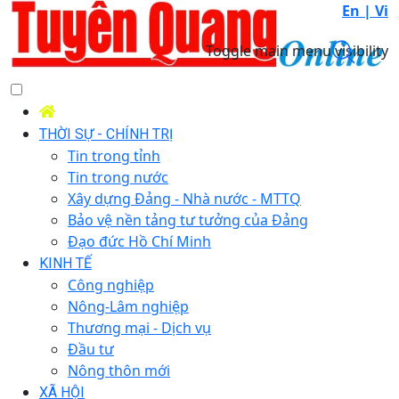
En |
Vi
Toggle main menu visibility
THỜI SỰ - CHÍNH TRỊ
Tin trong tỉnh
Tin trong nước
Xây dựng Đảng - Nhà nước - MTTQ
Bảo vệ nền tảng tư tưởng của Đảng
Đạo đức Hồ Chí Minh
KINH TẾ
Công nghiệp
Nông-Lâm nghiệp
Thương mại - Dịch vụ
Đầu tư
Nông thôn mới
XÃ HỘI