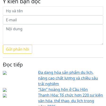
Ý kiến bạn đọc
Đọc tiếp
Đa dạng hóa sản phẩm du lịch,
nâng cao chất lượng và chiều sâu
trải nghiệm
“Săn” hoàng hôn ở Cầu Hôn
Thanh Hóa: Tổ chức hơn 220 sự kiện
văn hóa, thể thao, du lịch trong