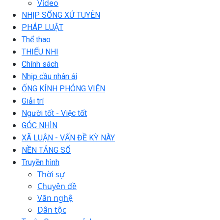
Video
NHỊP SỐNG XỨ TUYÊN
PHÁP LUẬT
Thể thao
THIẾU NHI
Chính sách
Nhịp cầu nhân ái
ỐNG KÍNH PHÓNG VIÊN
Giải trí
Người tốt - Việc tốt
GÓC NHÌN
XÃ LUẬN - VẤN ĐỀ KỲ NÀY
NỀN TẢNG SỐ
Truyền hình
Thời sự
Chuyên đề
Văn nghệ
Dân tộc