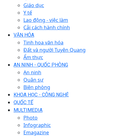
Giáo dục
Y tế
Lao động - việc làm
Cải cách hành chính
VĂN HÓA
Tinh hoa văn hóa
Đất và người Tuyên Quang
Ẩm thực
AN NINH - QUỐC PHÒNG
An ninh
Quân sự
Biên phòng
KHOA HỌC - CÔNG NGHỆ
QUỐC TẾ
MULTIMEDIA
Photo
Infographic
Emagazine