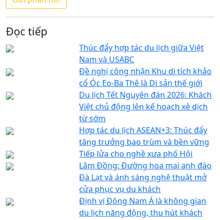
Đọc tiếp
Thúc đẩy hợp tác du lịch giữa Việt
Nam và USABC
Đề nghị công nhận Khu di tích khảo
cổ Óc Eo-Ba Thê là Di sản thế giới
Du lịch Tết Nguyên đán 2026: Khách
Việt chủ động lên kế hoạch xê dịch
từ sớm
Hợp tác du lịch ASEAN+3: Thúc đẩy
tăng trưởng bao trùm và bền vững
Tiếp lửa cho nghề xưa phố Hội
Lâm Đồng: Đường hoa mai anh đào
Đà Lạt và ánh sáng nghệ thuật mở
cửa phục vụ du khách
Định vị Đông Nam Á là không gian
du lịch năng động, thu hút khách