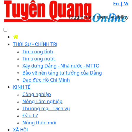
En |
Vi
Toggle main menu visibility
THỜI SỰ - CHÍNH TRỊ
Tin trong tỉnh
Tin trong nước
Xây dựng Đảng - Nhà nước - MTTQ
Bảo vệ nền tảng tư tưởng của Đảng
Đạo đức Hồ Chí Minh
KINH TẾ
Công nghiệp
Nông-Lâm nghiệp
Thương mại - Dịch vụ
Đầu tư
Nông thôn mới
XÃ HỘI