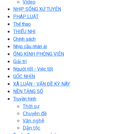
Video
NHỊP SỐNG XỨ TUYÊN
PHÁP LUẬT
Thể thao
THIẾU NHI
Chính sách
Nhịp cầu nhân ái
ỐNG KÍNH PHÓNG VIÊN
Giải trí
Người tốt - Việc tốt
GÓC NHÌN
XÃ LUẬN - VẤN ĐỀ KỲ NÀY
NỀN TẢNG SỐ
Truyền hình
Thời sự
Chuyên đề
Văn nghệ
Dân tộc