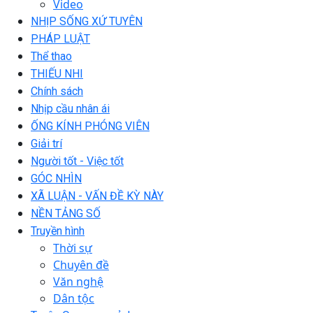
Video
NHỊP SỐNG XỨ TUYÊN
PHÁP LUẬT
Thể thao
THIẾU NHI
Chính sách
Nhịp cầu nhân ái
ỐNG KÍNH PHÓNG VIÊN
Giải trí
Người tốt - Việc tốt
GÓC NHÌN
XÃ LUẬN - VẤN ĐỀ KỲ NÀY
NỀN TẢNG SỐ
Truyền hình
Thời sự
Chuyên đề
Văn nghệ
Dân tộc