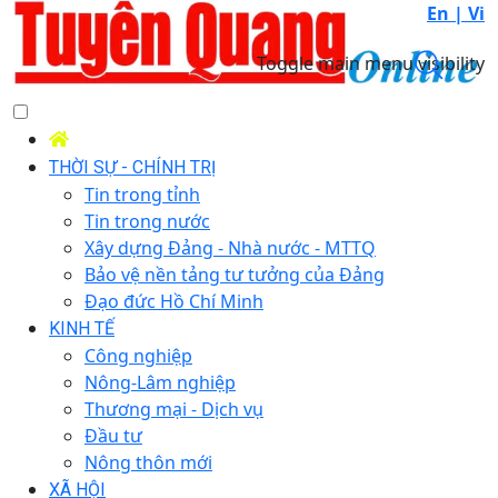
En |
Vi
Toggle main menu visibility
THỜI SỰ - CHÍNH TRỊ
Tin trong tỉnh
Tin trong nước
Xây dựng Đảng - Nhà nước - MTTQ
Bảo vệ nền tảng tư tưởng của Đảng
Đạo đức Hồ Chí Minh
KINH TẾ
Công nghiệp
Nông-Lâm nghiệp
Thương mại - Dịch vụ
Đầu tư
Nông thôn mới
XÃ HỘI