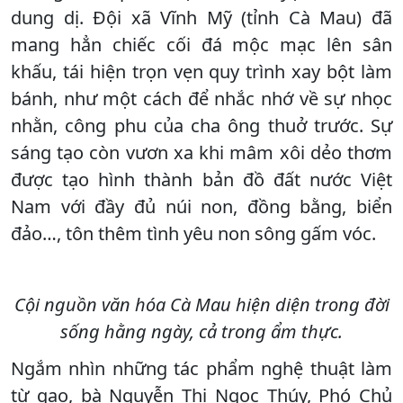
dung dị. Đội xã Vĩnh Mỹ (tỉnh Cà Mau) đã
mang hẳn chiếc cối đá mộc mạc lên sân
khấu, tái hiện trọn vẹn quy trình xay bột làm
bánh, như một cách để nhắc nhớ về sự nhọc
nhằn, công phu của cha ông thuở trước. Sự
sáng tạo còn vươn xa khi mâm xôi dẻo thơm
được tạo hình thành bản đồ đất nước Việt
Nam với đầy đủ núi non, đồng bằng, biển
đảo…, tôn thêm tình yêu non sông gấm vóc.
Cội nguồn văn hóa Cà Mau hiện diện trong đời
sống hằng ngày, cả trong ẩm thực.
Ngắm nhìn những tác phẩm nghệ thuật làm
từ gạo, bà Nguyễn Thị Ngọc Thúy, Phó Chủ