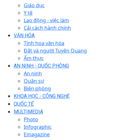
Giáo dục
Y tế
Lao động - việc làm
Cải cách hành chính
VĂN HÓA
Tinh hoa văn hóa
Đất và người Tuyên Quang
Ẩm thực
AN NINH - QUỐC PHÒNG
An ninh
Quân sự
Biên phòng
KHOA HỌC - CÔNG NGHỆ
QUỐC TẾ
MULTIMEDIA
Photo
Infographic
Emagazine