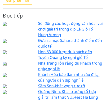
Đọc tiếp
Sôi động các hoạt động văn hóa, vui
chơi giải trí trong dịp Lễ Giỗ Tổ
Hùng Vương
Đưa sa mạc Sahara thành điểm đến
quốc tế
Hơn 63.000 lượt du khách đến
Tuyên Quang kỳ nghỉ giỗ Tổ
Nha Trang rộn ràng du khách trong
ngày nghỉ lễ
Khánh Hòa bảo đảm nhu cầu đi lại
của người dân dịp nghỉ lễ
Sầm Sơn-khát vọng rực rỡ
Quảng Ninh: Khai trương tổ hợp
giải trí, ẩm thực VUI-Fest Ha Long