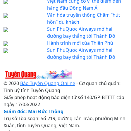
Việt Nam củng cố vị thế điểm đến
hàng đầu Đông Nam Á
Văn hóa truyền thống Chăm “hút
hồn” du khách
Sun PhuQuoc Airways mở hai
đường bay thẳng tới Thành Đô
Hành trình mới của Thiên Phủ
Sun PhuQuoc Airways mở hai
đường bay thẳng tới Thành Đô
© 2020
Báo Tuyên Quang Online
- Cơ quan chủ quản:
Tỉnh uỷ tỉnh Tuyên Quang
Giấy phép hoạt động báo điện tử số 140/GP-BTTTT cấp
ngày 17/03/2022
Giám đốc: Mai Đức Thông
Trụ sở Tòa soạn: Số 219, đường Tân Trào, phường Minh
Xuân, tỉnh Tuyên Quang, Việt Nam.