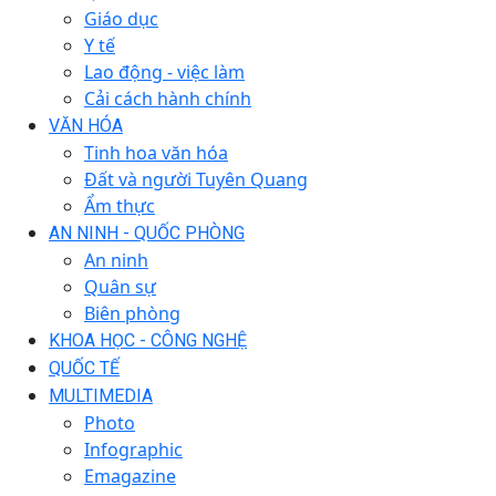
Giáo dục
Y tế
Lao động - việc làm
Cải cách hành chính
VĂN HÓA
Tinh hoa văn hóa
Đất và người Tuyên Quang
Ẩm thực
AN NINH - QUỐC PHÒNG
An ninh
Quân sự
Biên phòng
KHOA HỌC - CÔNG NGHỆ
QUỐC TẾ
MULTIMEDIA
Photo
Infographic
Emagazine