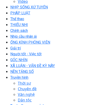
Video
NHỊP SỐNG XỨ TUYÊN
PHÁP LUẬT
Thể thao
THIẾU NHI
Chính sách
Nhịp cầu nhân ái
ỐNG KÍNH PHÓNG VIÊN
Giải trí
Người tốt - Việc tốt
GÓC NHÌN
XÃ LUẬN - VẤN ĐỀ KỲ NÀY
NỀN TẢNG SỐ
Truyền hình
Thời sự
Chuyên đề
Văn nghệ
Dân tộc