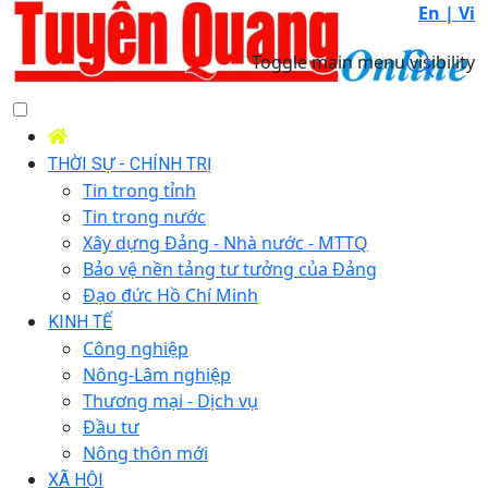
En |
Vi
Toggle main menu visibility
THỜI SỰ - CHÍNH TRỊ
Tin trong tỉnh
Tin trong nước
Xây dựng Đảng - Nhà nước - MTTQ
Bảo vệ nền tảng tư tưởng của Đảng
Đạo đức Hồ Chí Minh
KINH TẾ
Công nghiệp
Nông-Lâm nghiệp
Thương mại - Dịch vụ
Đầu tư
Nông thôn mới
XÃ HỘI