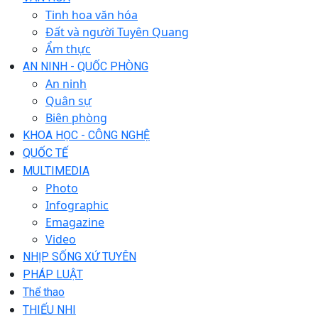
Tinh hoa văn hóa
Đất và người Tuyên Quang
Ẩm thực
AN NINH - QUỐC PHÒNG
An ninh
Quân sự
Biên phòng
KHOA HỌC - CÔNG NGHỆ
QUỐC TẾ
MULTIMEDIA
Photo
Infographic
Emagazine
Video
NHỊP SỐNG XỨ TUYÊN
PHÁP LUẬT
Thể thao
THIẾU NHI