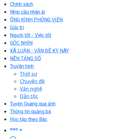
Chính sách
Nhịp cầu nhân ái
ỐNG KÍNH PHÓNG VIÊN
Giải trí
Người tốt - Việc tốt
GÓC NHÌN
XÃ LUẬN - VẤN ĐỀ KỲ NÀY
NỀN TẢNG SỐ
Truyền hình
Thời sự
Chuyên đề
Văn nghệ
Dân tộc
Tuyên Quang qua ảnh
Thông tin quảng bá
Học tập theo Bác