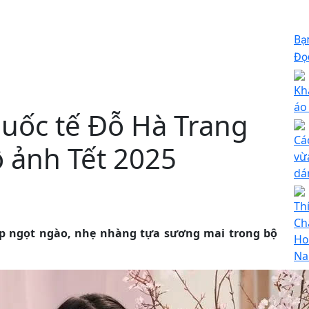
Bạ
Đọc
Kh
áo
uốc tế Đỗ Hà Trang
Cá
ộ ảnh Tết 2025
vừ
dá
Th
Ch
p ngọt ngào, nhẹ nhàng tựa sương mai trong bộ
Ho
Na