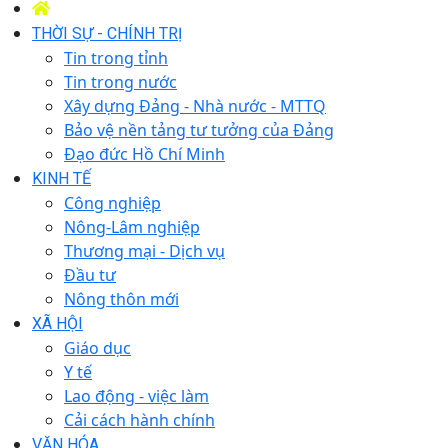
THỜI SỰ - CHÍNH TRỊ
Tin trong tỉnh
Tin trong nước
Xây dựng Đảng - Nhà nước - MTTQ
Bảo vệ nền tảng tư tưởng của Đảng
Đạo đức Hồ Chí Minh
KINH TẾ
Công nghiệp
Nông-Lâm nghiệp
Thương mại - Dịch vụ
Đầu tư
Nông thôn mới
XÃ HỘI
Giáo dục
Y tế
Lao động - việc làm
Cải cách hành chính
VĂN HÓA