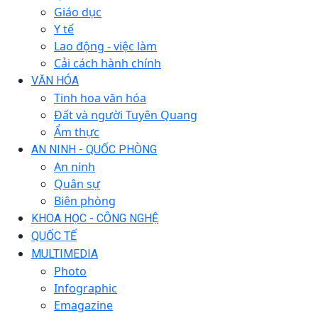
Giáo dục
Y tế
Lao động - việc làm
Cải cách hành chính
VĂN HÓA
Tinh hoa văn hóa
Đất và người Tuyên Quang
Ẩm thực
AN NINH - QUỐC PHÒNG
An ninh
Quân sự
Biên phòng
KHOA HỌC - CÔNG NGHỆ
QUỐC TẾ
MULTIMEDIA
Photo
Infographic
Emagazine