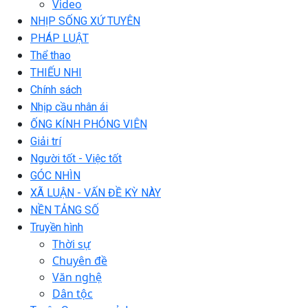
Video
NHỊP SỐNG XỨ TUYÊN
PHÁP LUẬT
Thể thao
THIẾU NHI
Chính sách
Nhịp cầu nhân ái
ỐNG KÍNH PHÓNG VIÊN
Giải trí
Người tốt - Việc tốt
GÓC NHÌN
XÃ LUẬN - VẤN ĐỀ KỲ NÀY
NỀN TẢNG SỐ
Truyền hình
Thời sự
Chuyên đề
Văn nghệ
Dân tộc