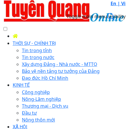
En |
Vi
Toggle main menu visibility
THỜI SỰ - CHÍNH TRỊ
Tin trong tỉnh
Tin trong nước
Xây dựng Đảng - Nhà nước - MTTQ
Bảo vệ nền tảng tư tưởng của Đảng
Đạo đức Hồ Chí Minh
KINH TẾ
Công nghiệp
Nông-Lâm nghiệp
Thương mại - Dịch vụ
Đầu tư
Nông thôn mới
XÃ HỘI