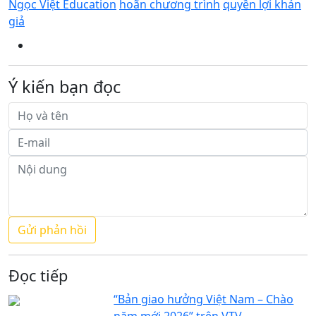
Ngọc Việt Education
hoãn chương trình
quyền lợi khán
giả
Ý kiến bạn đọc
Đọc tiếp
“Bản giao hưởng Việt Nam – Chào
năm mới 2026” trên VTV