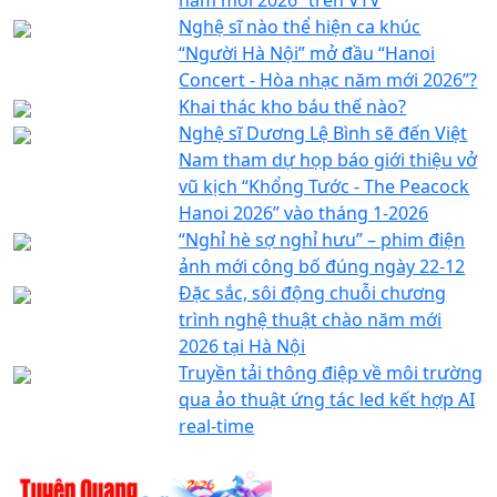
Nghệ sĩ nào thể hiện ca khúc
“Người Hà Nội” mở đầu “Hanoi
Concert - Hòa nhạc năm mới 2026”?
Khai thác kho báu thế nào?
Nghệ sĩ Dương Lệ Bình sẽ đến Việt
Nam tham dự họp báo giới thiệu vở
vũ kịch “Khổng Tước - The Peacock
Hanoi 2026” vào tháng 1-2026
“Nghỉ hè sợ nghỉ hưu” – phim điện
ảnh mới công bố đúng ngày 22-12
Đặc sắc, sôi động chuỗi chương
trình nghệ thuật chào năm mới
2026 tại Hà Nội
Truyền tải thông điệp về môi trường
qua ảo thuật ứng tác led kết hợp AI
real-time