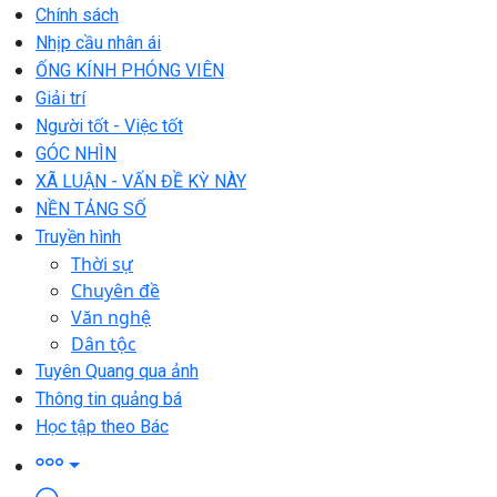
Chính sách
Nhịp cầu nhân ái
ỐNG KÍNH PHÓNG VIÊN
Giải trí
Người tốt - Việc tốt
GÓC NHÌN
XÃ LUẬN - VẤN ĐỀ KỲ NÀY
NỀN TẢNG SỐ
Truyền hình
Thời sự
Chuyên đề
Văn nghệ
Dân tộc
Tuyên Quang qua ảnh
Thông tin quảng bá
Học tập theo Bác