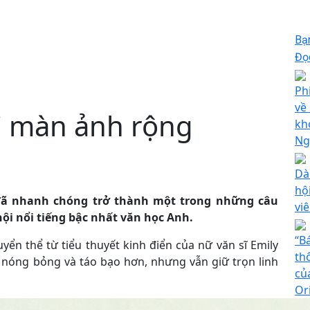
Bạ
Đọc
Ph
về
lại màn ảnh rộng
kh
Ng
Dà
hộ
 đã nhanh chóng trở thành một trong những câu
vi
hội nổi tiếng bậc nhất văn học Anh.
“B
ển thể từ tiểu thuyết kinh điển của nữ văn sĩ Emily
th
, nóng bỏng và táo bạo hơn, nhưng vẫn giữ trọn linh
củ
Or