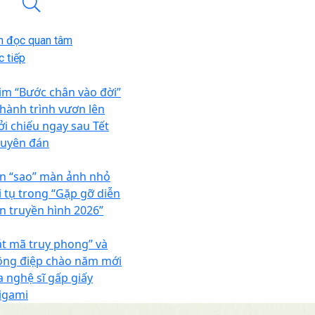
n đọc quan tâm
 tiếp
im “Bước chân vào đời”
 hành trình vươn lên
ởi chiếu ngay sau Tết
uyên đán
n “sao” màn ảnh nhỏ
i tụ trong “Gặp gỡ diễn
ên truyền hình 2026”
át mã truy phong” và
ông điệp chào năm mới
a nghệ sĩ gấp giấy
igami