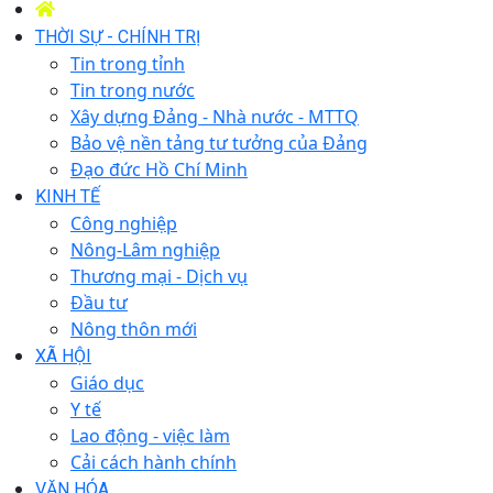
THỜI SỰ - CHÍNH TRỊ
Tin trong tỉnh
Tin trong nước
Xây dựng Đảng - Nhà nước - MTTQ
Bảo vệ nền tảng tư tưởng của Đảng
Đạo đức Hồ Chí Minh
KINH TẾ
Công nghiệp
Nông-Lâm nghiệp
Thương mại - Dịch vụ
Đầu tư
Nông thôn mới
XÃ HỘI
Giáo dục
Y tế
Lao động - việc làm
Cải cách hành chính
VĂN HÓA