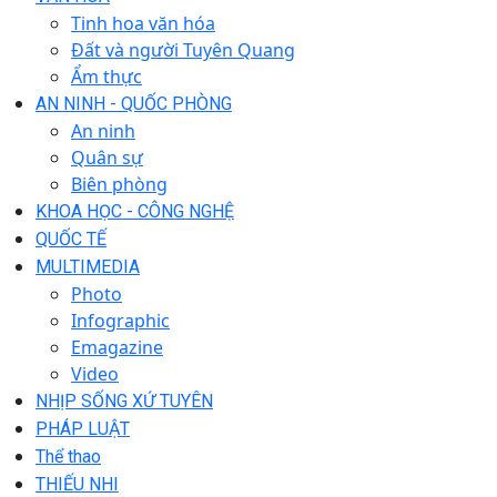
Tinh hoa văn hóa
Đất và người Tuyên Quang
Ẩm thực
AN NINH - QUỐC PHÒNG
An ninh
Quân sự
Biên phòng
KHOA HỌC - CÔNG NGHỆ
QUỐC TẾ
MULTIMEDIA
Photo
Infographic
Emagazine
Video
NHỊP SỐNG XỨ TUYÊN
PHÁP LUẬT
Thể thao
THIẾU NHI