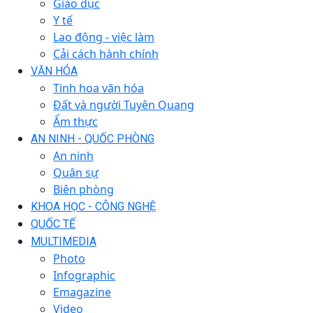
Giáo dục
Y tế
Lao động - việc làm
Cải cách hành chính
VĂN HÓA
Tinh hoa văn hóa
Đất và người Tuyên Quang
Ẩm thực
AN NINH - QUỐC PHÒNG
An ninh
Quân sự
Biên phòng
KHOA HỌC - CÔNG NGHỆ
QUỐC TẾ
MULTIMEDIA
Photo
Infographic
Emagazine
Video