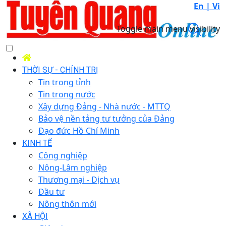
En |
Vi
Toggle main menu visibility
THỜI SỰ - CHÍNH TRỊ
Tin trong tỉnh
Tin trong nước
Xây dựng Đảng - Nhà nước - MTTQ
Bảo vệ nền tảng tư tưởng của Đảng
Đạo đức Hồ Chí Minh
KINH TẾ
Công nghiệp
Nông-Lâm nghiệp
Thương mại - Dịch vụ
Đầu tư
Nông thôn mới
XÃ HỘI