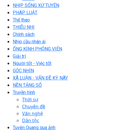
NHỊP SỐNG XỨ TUYÊN
PHÁP LUẬT
Thể thao
THIẾU NHI
Chính sách
Nhịp cầu nhân ái
ỐNG KÍNH PHÓNG VIÊN
Giải trí
Người tốt - Việc tốt
GÓC NHÌN
XÃ LUẬN - VẤN ĐỀ KỲ NÀY
NỀN TẢNG SỐ
Truyền hình
Thời sự
Chuyên đề
Văn nghệ
Dân tộc
Tuyên Quang qua ảnh