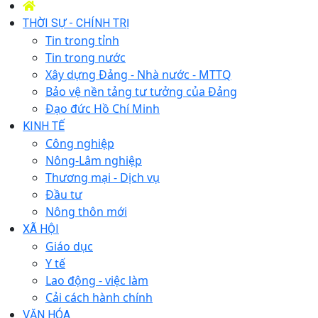
THỜI SỰ - CHÍNH TRỊ
Tin trong tỉnh
Tin trong nước
Xây dựng Đảng - Nhà nước - MTTQ
Bảo vệ nền tảng tư tưởng của Đảng
Đạo đức Hồ Chí Minh
KINH TẾ
Công nghiệp
Nông-Lâm nghiệp
Thương mại - Dịch vụ
Đầu tư
Nông thôn mới
XÃ HỘI
Giáo dục
Y tế
Lao động - việc làm
Cải cách hành chính
VĂN HÓA