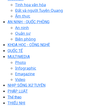
Tinh hoa văn hóa
Đất và người Tuyên Quang
Ẩm thực
AN NINH - QUỐC PHÒNG
An ninh
Quân sự
Biên phòng
KHOA HỌC - CÔNG NGHỆ
QUỐC TẾ
MULTIMEDIA
Photo
Infographic
Emagazine
Video
NHỊP SỐNG XỨ TUYÊN
PHÁP LUẬT
Thể thao
THIẾU NHI