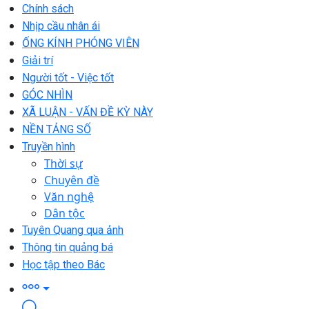
Chính sách
Nhịp cầu nhân ái
ỐNG KÍNH PHÓNG VIÊN
Giải trí
Người tốt - Việc tốt
GÓC NHÌN
XÃ LUẬN - VẤN ĐỀ KỲ NÀY
NỀN TẢNG SỐ
Truyền hình
Thời sự
Chuyên đề
Văn nghệ
Dân tộc
Tuyên Quang qua ảnh
Thông tin quảng bá
Học tập theo Bác