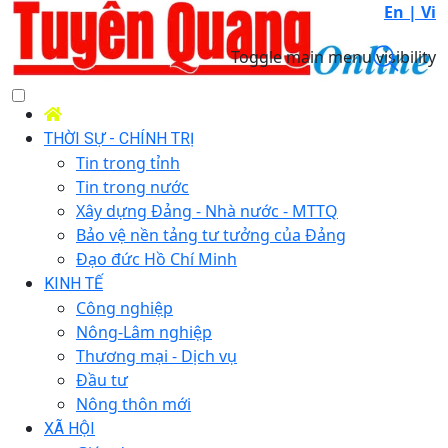
En |
Vi
Toggle main menu visibility
THỜI SỰ - CHÍNH TRỊ
Tin trong tỉnh
Tin trong nước
Xây dựng Đảng - Nhà nước - MTTQ
Bảo vệ nền tảng tư tưởng của Đảng
Đạo đức Hồ Chí Minh
KINH TẾ
Công nghiệp
Nông-Lâm nghiệp
Thương mại - Dịch vụ
Đầu tư
Nông thôn mới
XÃ HỘI