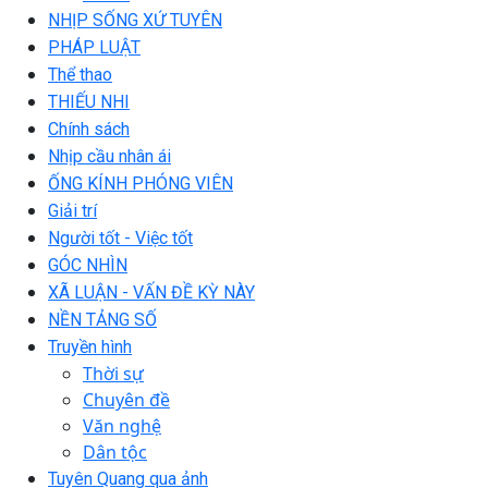
NHỊP SỐNG XỨ TUYÊN
PHÁP LUẬT
Thể thao
THIẾU NHI
Chính sách
Nhịp cầu nhân ái
ỐNG KÍNH PHÓNG VIÊN
Giải trí
Người tốt - Việc tốt
GÓC NHÌN
XÃ LUẬN - VẤN ĐỀ KỲ NÀY
NỀN TẢNG SỐ
Truyền hình
Thời sự
Chuyên đề
Văn nghệ
Dân tộc
Tuyên Quang qua ảnh