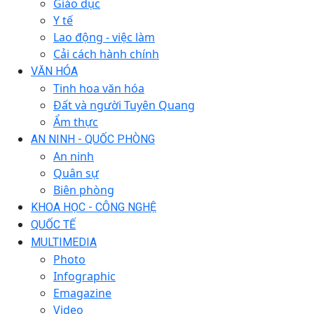
Giáo dục
Y tế
Lao động - việc làm
Cải cách hành chính
VĂN HÓA
Tinh hoa văn hóa
Đất và người Tuyên Quang
Ẩm thực
AN NINH - QUỐC PHÒNG
An ninh
Quân sự
Biên phòng
KHOA HỌC - CÔNG NGHỆ
QUỐC TẾ
MULTIMEDIA
Photo
Infographic
Emagazine
Video