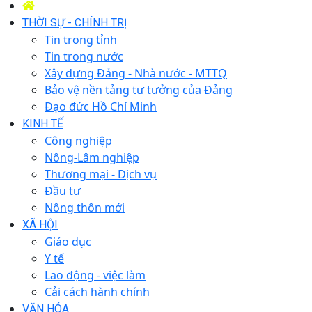
THỜI SỰ - CHÍNH TRỊ
Tin trong tỉnh
Tin trong nước
Xây dựng Đảng - Nhà nước - MTTQ
Bảo vệ nền tảng tư tưởng của Đảng
Đạo đức Hồ Chí Minh
KINH TẾ
Công nghiệp
Nông-Lâm nghiệp
Thương mại - Dịch vụ
Đầu tư
Nông thôn mới
XÃ HỘI
Giáo dục
Y tế
Lao động - việc làm
Cải cách hành chính
VĂN HÓA