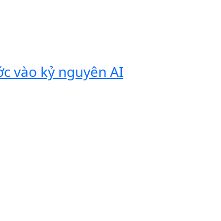
ớc vào kỷ nguyên AI
Vivobook
tính di 