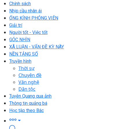
Chính sách
Nhịp cầu nhân ái
ỐNG KÍNH PHÓNG VIÊN
Giải trí
Người tốt - Việc tốt
GÓC NHÌN
XÃ LUẬN - VẤN ĐỀ KỲ NÀY
NỀN TẢNG SỐ
Truyền hình
Thời sự
Chuyên đề
Văn nghệ
Dân tộc
Tuyên Quang qua ảnh
Thông tin quảng bá
Học tập theo Bác