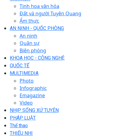
Tinh hoa văn hóa
Đất và người Tuyên Quang
Ẩm thực
AN NINH - QUỐC PHÒNG
An ninh
Quân sự
Biên phòng
KHOA HỌC - CÔNG NGHỆ
QUỐC TẾ
MULTIMEDIA
Photo
Infographic
Emagazine
Video
NHỊP SỐNG XỨ TUYÊN
PHÁP LUẬT
Thể thao
THIẾU NHI