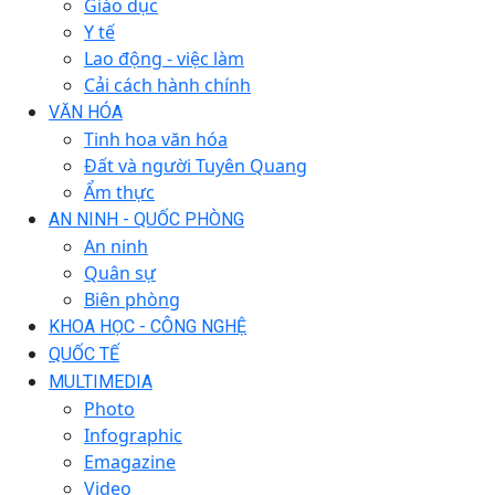
Giáo dục
Y tế
Lao động - việc làm
Cải cách hành chính
VĂN HÓA
Tinh hoa văn hóa
Đất và người Tuyên Quang
Ẩm thực
AN NINH - QUỐC PHÒNG
An ninh
Quân sự
Biên phòng
KHOA HỌC - CÔNG NGHỆ
QUỐC TẾ
MULTIMEDIA
Photo
Infographic
Emagazine
Video