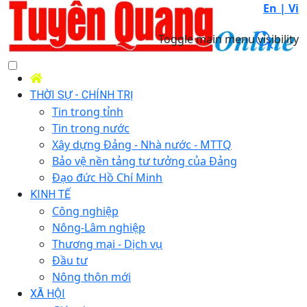
En |
Vi
Toggle main menu visibility
THỜI SỰ - CHÍNH TRỊ
Tin trong tỉnh
Tin trong nước
Xây dựng Đảng - Nhà nước - MTTQ
Bảo vệ nền tảng tư tưởng của Đảng
Đạo đức Hồ Chí Minh
KINH TẾ
Công nghiệp
Nông-Lâm nghiệp
Thương mại - Dịch vụ
Đầu tư
Nông thôn mới
XÃ HỘI