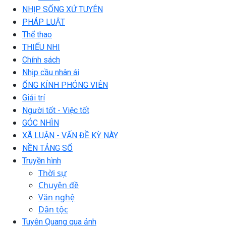
NHỊP SỐNG XỨ TUYÊN
PHÁP LUẬT
Thể thao
THIẾU NHI
Chính sách
Nhịp cầu nhân ái
ỐNG KÍNH PHÓNG VIÊN
Giải trí
Người tốt - Việc tốt
GÓC NHÌN
XÃ LUẬN - VẤN ĐỀ KỲ NÀY
NỀN TẢNG SỐ
Truyền hình
Thời sự
Chuyên đề
Văn nghệ
Dân tộc
Tuyên Quang qua ảnh