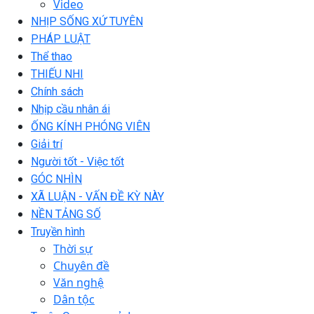
Video
NHỊP SỐNG XỨ TUYÊN
PHÁP LUẬT
Thể thao
THIẾU NHI
Chính sách
Nhịp cầu nhân ái
ỐNG KÍNH PHÓNG VIÊN
Giải trí
Người tốt - Việc tốt
GÓC NHÌN
XÃ LUẬN - VẤN ĐỀ KỲ NÀY
NỀN TẢNG SỐ
Truyền hình
Thời sự
Chuyên đề
Văn nghệ
Dân tộc