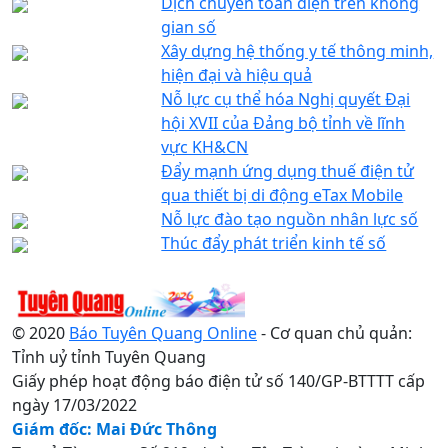
Dịch chuyển toàn diện trên không
gian số
Xây dựng hệ thống y tế thông minh,
hiện đại và hiệu quả
Nỗ lực cụ thể hóa Nghị quyết Đại
hội XVII của Đảng bộ tỉnh về lĩnh
vực KH&CN
Đẩy mạnh ứng dụng thuế điện tử
qua thiết bị di động eTax Mobile
Nỗ lực đào tạo nguồn nhân lực số
Thúc đẩy phát triển kinh tế số
© 2020
Báo Tuyên Quang Online
- Cơ quan chủ quản:
Tỉnh uỷ tỉnh Tuyên Quang
Giấy phép hoạt động báo điện tử số 140/GP-BTTTT cấp
ngày 17/03/2022
Giám đốc: Mai Đức Thông