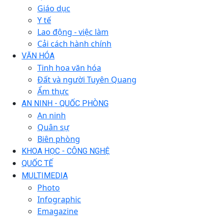
Giáo dục
Y tế
Lao động - việc làm
Cải cách hành chính
VĂN HÓA
Tinh hoa văn hóa
Đất và người Tuyên Quang
Ẩm thực
AN NINH - QUỐC PHÒNG
An ninh
Quân sự
Biên phòng
KHOA HỌC - CÔNG NGHỆ
QUỐC TẾ
MULTIMEDIA
Photo
Infographic
Emagazine