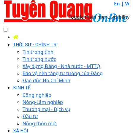
En |
Vi
Toggle main menu visibility
THỜI SỰ - CHÍNH TRỊ
Tin trong tỉnh
Tin trong nước
Xây dựng Đảng - Nhà nước - MTTQ
Bảo vệ nền tảng tư tưởng của Đảng
Đạo đức Hồ Chí Minh
KINH TẾ
Công nghiệp
Nông-Lâm nghiệp
Thương mại - Dịch vụ
Đầu tư
Nông thôn mới
XÃ HỘI