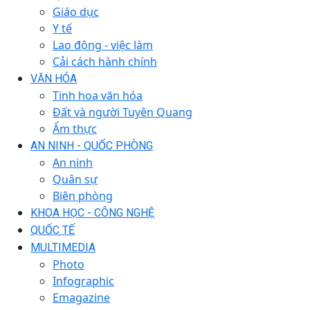
Giáo dục
Y tế
Lao động - việc làm
Cải cách hành chính
VĂN HÓA
Tinh hoa văn hóa
Đất và người Tuyên Quang
Ẩm thực
AN NINH - QUỐC PHÒNG
An ninh
Quân sự
Biên phòng
KHOA HỌC - CÔNG NGHỆ
QUỐC TẾ
MULTIMEDIA
Photo
Infographic
Emagazine