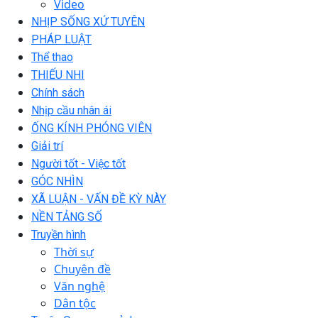
Video
NHỊP SỐNG XỨ TUYÊN
PHÁP LUẬT
Thể thao
THIẾU NHI
Chính sách
Nhịp cầu nhân ái
ỐNG KÍNH PHÓNG VIÊN
Giải trí
Người tốt - Việc tốt
GÓC NHÌN
XÃ LUẬN - VẤN ĐỀ KỲ NÀY
NỀN TẢNG SỐ
Truyền hình
Thời sự
Chuyên đề
Văn nghệ
Dân tộc