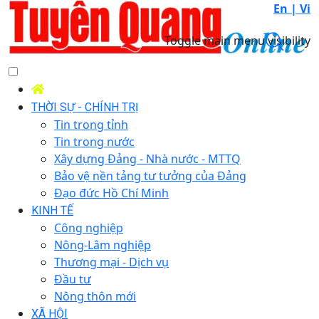
En |
Vi
Toggle main menu visibility
THỜI SỰ - CHÍNH TRỊ
Tin trong tỉnh
Tin trong nước
Xây dựng Đảng - Nhà nước - MTTQ
Bảo vệ nền tảng tư tưởng của Đảng
Đạo đức Hồ Chí Minh
KINH TẾ
Công nghiệp
Nông-Lâm nghiệp
Thương mại - Dịch vụ
Đầu tư
Nông thôn mới
XÃ HỘI