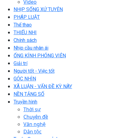
Video
NHỊP SỐNG XỨ TUYÊN
PHÁP LUẬT
Thể thao
THIẾU NHI
Chính sách
Nhịp cầu nhân ái
ỐNG KÍNH PHÓNG VIÊN
Giải trí
Người tốt - Việc tốt
GÓC NHÌN
XÃ LUẬN - VẤN ĐỀ KỲ NÀY
NỀN TẢNG SỐ
Truyền hình
Thời sự
Chuyên đề
Văn nghệ
Dân tộc