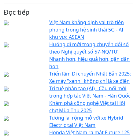
Đọc tiếp
Việt Nam khẳng định vai trò tiên
phong trong hệ sinh thái 5G - AI
khu vực ASEAN
Hướng đi mới trong chuyển đổi số
theo Nghị quyết số 57-NQ/TƯ:
Nhanh hơn, hiệu quả hơn, gần dân
hơn
Triển lãm Di chuyển Nhật Bản 2025:
Xe máy "xanh" không chỉ là xe điện
Trí tuệ nhân tạo (AI) - Cầu nối mới
trong hợp tác Việt Nam - Hàn Quốc
Khám phá công nghệ Việt tại Hội
chợ Mùa Thu 2025
Tương lai rộng mở với xe Hybrid
Electric tại Việt Nam
Honda Việt Nam ra mắt Future 125