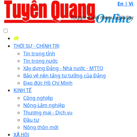
En |
Vi
Toggle main menu visibility
THỜI SỰ - CHÍNH TRỊ
Tin trong tỉnh
Tin trong nước
Xây dựng Đảng - Nhà nước - MTTQ
Bảo vệ nền tảng tư tưởng của Đảng
Đạo đức Hồ Chí Minh
KINH TẾ
Công nghiệp
Nông-Lâm nghiệp
Thương mại - Dịch vụ
Đầu tư
Nông thôn mới
XÃ HỘI