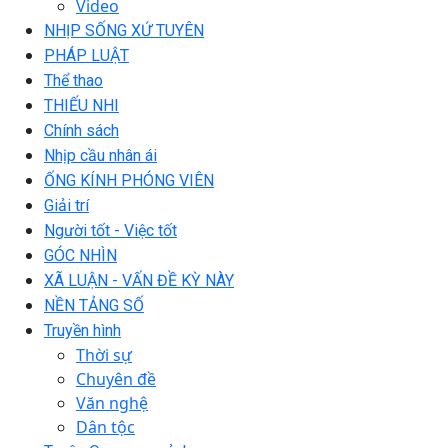
Video
NHỊP SỐNG XỨ TUYÊN
PHÁP LUẬT
Thể thao
THIẾU NHI
Chính sách
Nhịp cầu nhân ái
ỐNG KÍNH PHÓNG VIÊN
Giải trí
Người tốt - Việc tốt
GÓC NHÌN
XÃ LUẬN - VẤN ĐỀ KỲ NÀY
NỀN TẢNG SỐ
Truyền hình
Thời sự
Chuyên đề
Văn nghệ
Dân tộc