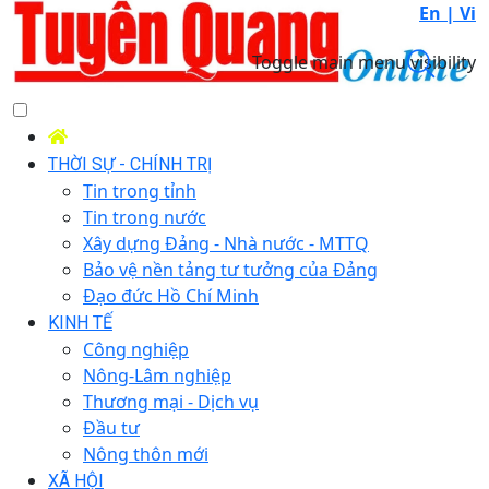
En |
Vi
Toggle main menu visibility
THỜI SỰ - CHÍNH TRỊ
Tin trong tỉnh
Tin trong nước
Xây dựng Đảng - Nhà nước - MTTQ
Bảo vệ nền tảng tư tưởng của Đảng
Đạo đức Hồ Chí Minh
KINH TẾ
Công nghiệp
Nông-Lâm nghiệp
Thương mại - Dịch vụ
Đầu tư
Nông thôn mới
XÃ HỘI