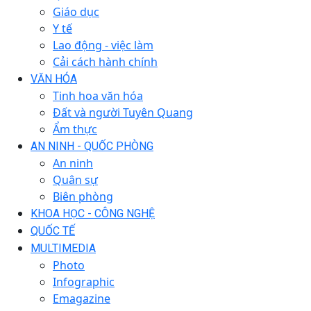
Giáo dục
Y tế
Lao động - việc làm
Cải cách hành chính
VĂN HÓA
Tinh hoa văn hóa
Đất và người Tuyên Quang
Ẩm thực
AN NINH - QUỐC PHÒNG
An ninh
Quân sự
Biên phòng
KHOA HỌC - CÔNG NGHỆ
QUỐC TẾ
MULTIMEDIA
Photo
Infographic
Emagazine