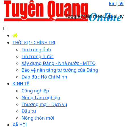
En |
Vi
Toggle main menu visibility
THỜI SỰ - CHÍNH TRỊ
Tin trong tỉnh
Tin trong nước
Xây dựng Đảng - Nhà nước - MTTQ
Bảo vệ nền tảng tư tưởng của Đảng
Đạo đức Hồ Chí Minh
KINH TẾ
Công nghiệp
Nông-Lâm nghiệp
Thương mại - Dịch vụ
Đầu tư
Nông thôn mới
XÃ HỘI