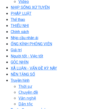
Video
NHỊP SỐNG XỨ TUYÊN
PHÁP LUẬT
Thể thao
THIẾU NHI
Chính sách
Nhịp cầu nhân ái
ỐNG KÍNH PHÓNG VIÊN
Giải trí
Người tốt - Việc tốt
GÓC NHÌN
XÃ LUẬN - VẤN ĐỀ KỲ NÀY
NỀN TẢNG SỐ
Truyền hình
Thời sự
Chuyên đề
Văn nghệ
Dân tộc