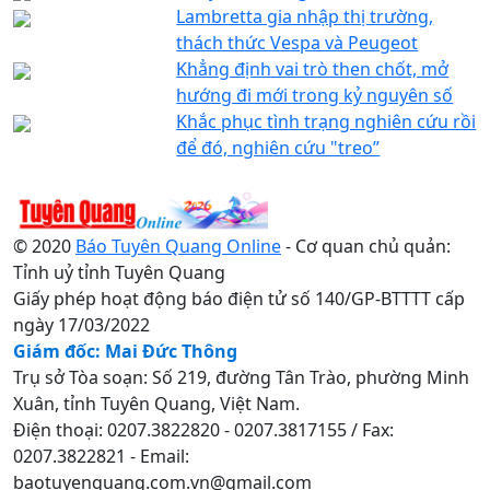
Lambretta gia nhập thị trường,
thách thức Vespa và Peugeot
Khẳng định vai trò then chốt, mở
hướng đi mới trong kỷ nguyên số
Khắc phục tình trạng nghiên cứu rồi
để đó, nghiên cứu "treo”
© 2020
Báo Tuyên Quang Online
- Cơ quan chủ quản:
Tỉnh uỷ tỉnh Tuyên Quang
Giấy phép hoạt động báo điện tử số 140/GP-BTTTT cấp
ngày 17/03/2022
Giám đốc: Mai Đức Thông
Trụ sở Tòa soạn: Số 219, đường Tân Trào, phường Minh
Xuân, tỉnh Tuyên Quang, Việt Nam.
Điện thoại: 0207.3822820 - 0207.3817155 / Fax:
0207.3822821 - Email:
baotuyenquang.com.vn@gmail.com