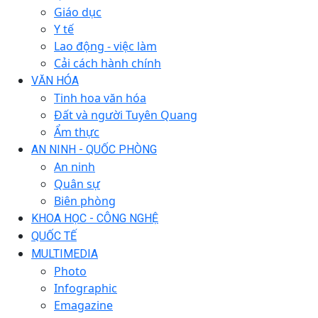
Giáo dục
Y tế
Lao động - việc làm
Cải cách hành chính
VĂN HÓA
Tinh hoa văn hóa
Đất và người Tuyên Quang
Ẩm thực
AN NINH - QUỐC PHÒNG
An ninh
Quân sự
Biên phòng
KHOA HỌC - CÔNG NGHỆ
QUỐC TẾ
MULTIMEDIA
Photo
Infographic
Emagazine