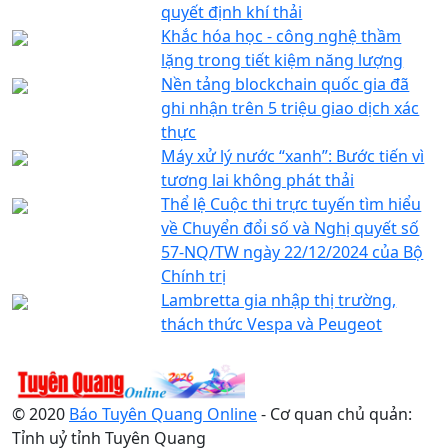
quyết định khí thải
Khắc hóa học - công nghệ thầm
lặng trong tiết kiệm năng lượng
Nền tảng blockchain quốc gia đã
ghi nhận trên 5 triệu giao dịch xác
thực
Máy xử lý nước “xanh”: Bước tiến vì
tương lai không phát thải
Thể lệ Cuộc thi trực tuyến tìm hiểu
về Chuyển đổi số và Nghị quyết số
57-NQ/TW ngày 22/12/2024 của Bộ
Chính trị
Lambretta gia nhập thị trường,
thách thức Vespa và Peugeot
© 2020
Báo Tuyên Quang Online
- Cơ quan chủ quản:
Tỉnh uỷ tỉnh Tuyên Quang