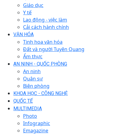
Giáo dục
Y tế
Lao động - việc làm
Cải cách hành chính
VĂN HÓA
Tinh hoa văn hóa
Đất và người Tuyên Quang
Ẩm thực
AN NINH - QUỐC PHÒNG
An ninh
Quân sự
Biên phòng
KHOA HỌC - CÔNG NGHỆ
QUỐC TẾ
MULTIMEDIA
Photo
Infographic
Emagazine