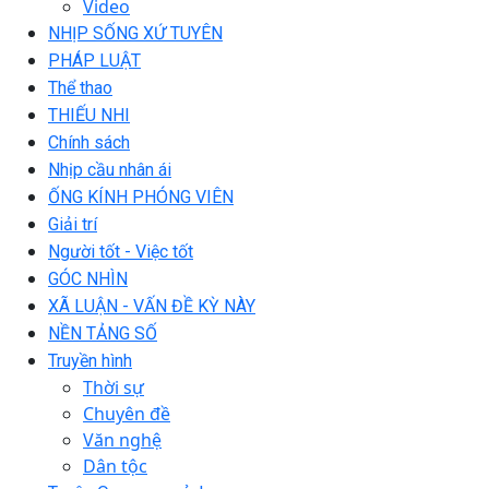
Video
NHỊP SỐNG XỨ TUYÊN
PHÁP LUẬT
Thể thao
THIẾU NHI
Chính sách
Nhịp cầu nhân ái
ỐNG KÍNH PHÓNG VIÊN
Giải trí
Người tốt - Việc tốt
GÓC NHÌN
XÃ LUẬN - VẤN ĐỀ KỲ NÀY
NỀN TẢNG SỐ
Truyền hình
Thời sự
Chuyên đề
Văn nghệ
Dân tộc