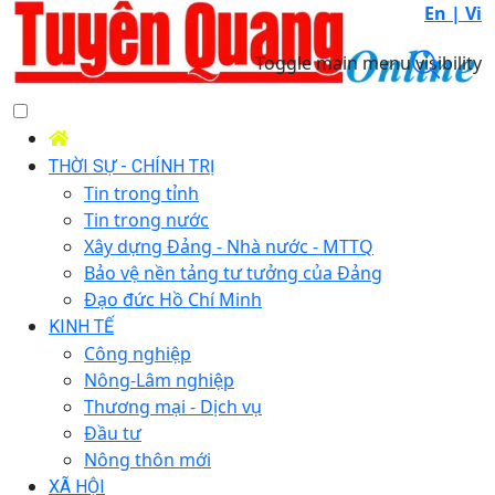
En |
Vi
Toggle main menu visibility
THỜI SỰ - CHÍNH TRỊ
Tin trong tỉnh
Tin trong nước
Xây dựng Đảng - Nhà nước - MTTQ
Bảo vệ nền tảng tư tưởng của Đảng
Đạo đức Hồ Chí Minh
KINH TẾ
Công nghiệp
Nông-Lâm nghiệp
Thương mại - Dịch vụ
Đầu tư
Nông thôn mới
XÃ HỘI