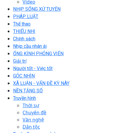
Video
NHỊP SỐNG XỨ TUYÊN
PHÁP LUẬT
Thể thao
THIẾU NHI
Chính sách
Nhịp cầu nhân ái
ỐNG KÍNH PHÓNG VIÊN
Giải trí
Người tốt - Việc tốt
GÓC NHÌN
XÃ LUẬN - VẤN ĐỀ KỲ NÀY
NỀN TẢNG SỐ
Truyền hình
Thời sự
Chuyên đề
Văn nghệ
Dân tộc