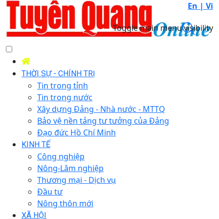
En |
Vi
Toggle main menu visibility
THỜI SỰ - CHÍNH TRỊ
Tin trong tỉnh
Tin trong nước
Xây dựng Đảng - Nhà nước - MTTQ
Bảo vệ nền tảng tư tưởng của Đảng
Đạo đức Hồ Chí Minh
KINH TẾ
Công nghiệp
Nông-Lâm nghiệp
Thương mại - Dịch vụ
Đầu tư
Nông thôn mới
XÃ HỘI