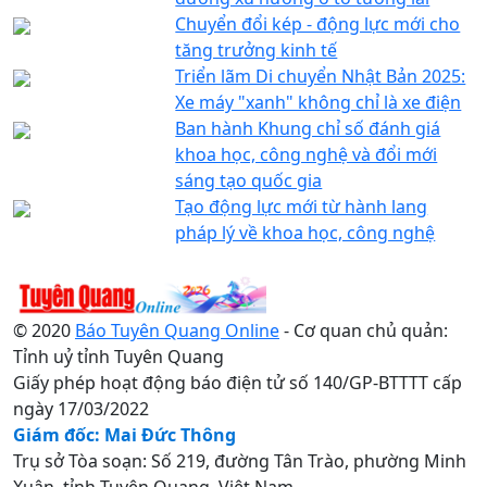
Chuyển đổi kép - động lực mới cho
tăng trưởng kinh tế
Triển lãm Di chuyển Nhật Bản 2025:
Xe máy "xanh" không chỉ là xe điện
Ban hành Khung chỉ số đánh giá
khoa học, công nghệ và đổi mới
sáng tạo quốc gia
Tạo động lực mới từ hành lang
pháp lý về khoa học, công nghệ
© 2020
Báo Tuyên Quang Online
- Cơ quan chủ quản:
Tỉnh uỷ tỉnh Tuyên Quang
Giấy phép hoạt động báo điện tử số 140/GP-BTTTT cấp
ngày 17/03/2022
Giám đốc: Mai Đức Thông
Trụ sở Tòa soạn: Số 219, đường Tân Trào, phường Minh
Xuân, tỉnh Tuyên Quang, Việt Nam.