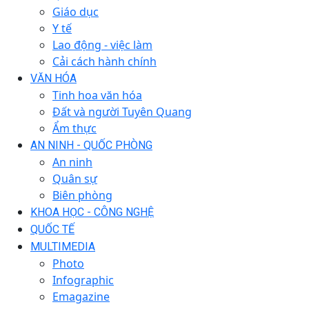
Giáo dục
Y tế
Lao động - việc làm
Cải cách hành chính
VĂN HÓA
Tinh hoa văn hóa
Đất và người Tuyên Quang
Ẩm thực
AN NINH - QUỐC PHÒNG
An ninh
Quân sự
Biên phòng
KHOA HỌC - CÔNG NGHỆ
QUỐC TẾ
MULTIMEDIA
Photo
Infographic
Emagazine