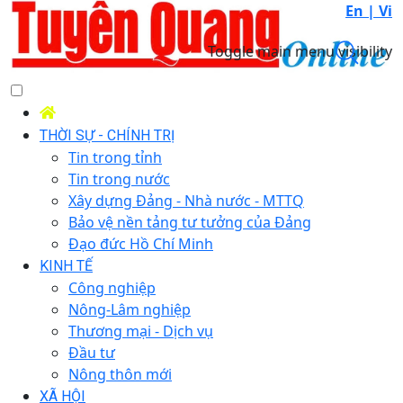
En |
Vi
Toggle main menu visibility
THỜI SỰ - CHÍNH TRỊ
Tin trong tỉnh
Tin trong nước
Xây dựng Đảng - Nhà nước - MTTQ
Bảo vệ nền tảng tư tưởng của Đảng
Đạo đức Hồ Chí Minh
KINH TẾ
Công nghiệp
Nông-Lâm nghiệp
Thương mại - Dịch vụ
Đầu tư
Nông thôn mới
XÃ HỘI