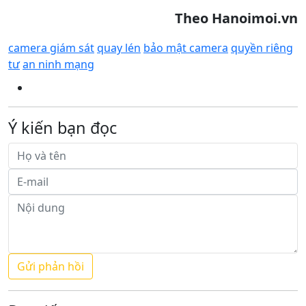
Theo Hanoimoi.vn
camera giám sát
quay lén
bảo mật camera
quyền riêng
tư
an ninh mạng
Ý kiến bạn đọc