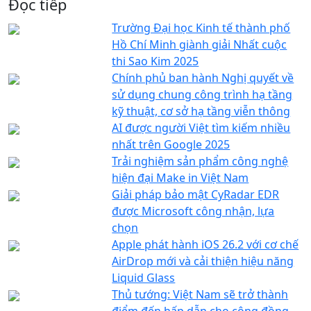
Đọc tiếp
Trường Đại học Kinh tế thành phố
Hồ Chí Minh giành giải Nhất cuộc
thi Sao Kim 2025
Chính phủ ban hành Nghị quyết về
sử dụng chung công trình hạ tầng
kỹ thuật, cơ sở hạ tầng viễn thông
AI được người Việt tìm kiếm nhiều
nhất trên Google 2025
Trải nghiệm sản phẩm công nghệ
hiện đại Make in Việt Nam
Giải pháp bảo mật CyRadar EDR
được Microsoft công nhận, lựa
chọn
Apple phát hành iOS 26.2 với cơ chế
AirDrop mới và cải thiện hiệu năng
Liquid Glass
Thủ tướng: Việt Nam sẽ trở thành
điểm đến hấp dẫn cho cộng đồng