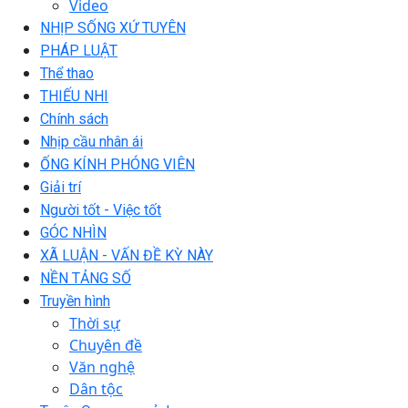
Video
NHỊP SỐNG XỨ TUYÊN
PHÁP LUẬT
Thể thao
THIẾU NHI
Chính sách
Nhịp cầu nhân ái
ỐNG KÍNH PHÓNG VIÊN
Giải trí
Người tốt - Việc tốt
GÓC NHÌN
XÃ LUẬN - VẤN ĐỀ KỲ NÀY
NỀN TẢNG SỐ
Truyền hình
Thời sự
Chuyên đề
Văn nghệ
Dân tộc