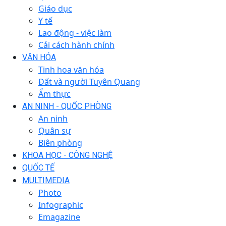
Giáo dục
Y tế
Lao động - việc làm
Cải cách hành chính
VĂN HÓA
Tinh hoa văn hóa
Đất và người Tuyên Quang
Ẩm thực
AN NINH - QUỐC PHÒNG
An ninh
Quân sự
Biên phòng
KHOA HỌC - CÔNG NGHỆ
QUỐC TẾ
MULTIMEDIA
Photo
Infographic
Emagazine