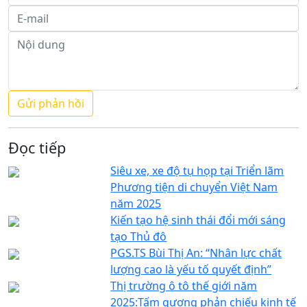
Đọc tiếp
Siêu xe, xe độ tụ họp tại Triển lãm
Phương tiện di chuyển Việt Nam
năm 2025
Kiến tạo hệ sinh thái đổi mới sáng
tạo Thủ đô
PGS.TS Bùi Thị An: “Nhân lực chất
lượng cao là yếu tố quyết định”
Thị trường ô tô thế giới năm
2025:Tấm gương phản chiếu kinh tế