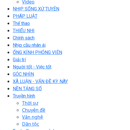
Video
NHỊP SỐNG XỨ TUYÊN
PHÁP LUẬT
Thể thao
THIẾU NHI
Chính sách
Nhịp cầu nhân ái
ỐNG KÍNH PHÓNG VIÊN
Giải trí
Người tốt - Việc tốt
GÓC NHÌN
XÃ LUẬN - VẤN ĐỀ KỲ NÀY
NỀN TẢNG SỐ
Truyền hình
Thời sự
Chuyên đề
Văn nghệ
Dân tộc