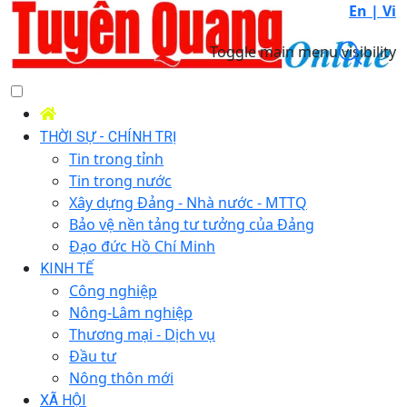
En |
Vi
Toggle main menu visibility
THỜI SỰ - CHÍNH TRỊ
Tin trong tỉnh
Tin trong nước
Xây dựng Đảng - Nhà nước - MTTQ
Bảo vệ nền tảng tư tưởng của Đảng
Đạo đức Hồ Chí Minh
KINH TẾ
Công nghiệp
Nông-Lâm nghiệp
Thương mại - Dịch vụ
Đầu tư
Nông thôn mới
XÃ HỘI