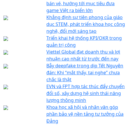
bán vé, hướng tới mục tiêu đưa
game Việt ra biển lớn
Khẳng định sự tiên phong của giáo
dục STEM, phát triển khoa học công
nghệ, đổi mới sáng tạo
Triển khai hệ thống KPI/OKR trong
quản trị công
Viettel Global đạt doanh thu và lợi
nhuận cao nhất từ trước đến nay
Bẫy deepfake trong dịp Tết Nguyên
đán: Khi “mắt thấy, tai nghe” chưa
chắc là thật
EVN và FPT hợp tác thúc đẩy chuyển
đổi số, xây dựng hệ sinh thái năng
lượng thông minh
Khoa học xã hội và nhân văn góp
phần bảo vệ nền tảng tư tưởng của
Đảng