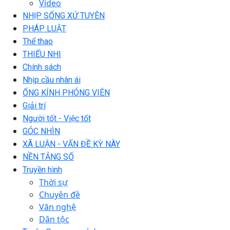
Video
NHỊP SỐNG XỨ TUYÊN
PHÁP LUẬT
Thể thao
THIẾU NHI
Chính sách
Nhịp cầu nhân ái
ỐNG KÍNH PHÓNG VIÊN
Giải trí
Người tốt - Việc tốt
GÓC NHÌN
XÃ LUẬN - VẤN ĐỀ KỲ NÀY
NỀN TẢNG SỐ
Truyền hình
Thời sự
Chuyên đề
Văn nghệ
Dân tộc