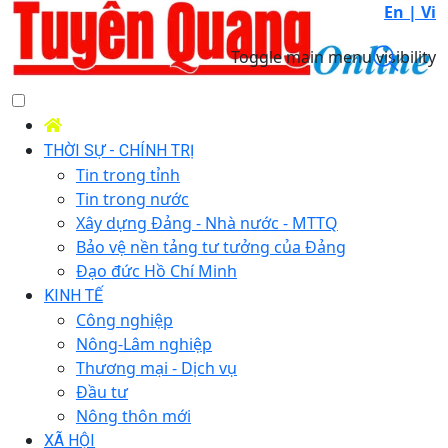
En |
Vi
Toggle main menu visibility
THỜI SỰ - CHÍNH TRỊ
Tin trong tỉnh
Tin trong nước
Xây dựng Đảng - Nhà nước - MTTQ
Bảo vệ nền tảng tư tưởng của Đảng
Đạo đức Hồ Chí Minh
KINH TẾ
Công nghiệp
Nông-Lâm nghiệp
Thương mại - Dịch vụ
Đầu tư
Nông thôn mới
XÃ HỘI