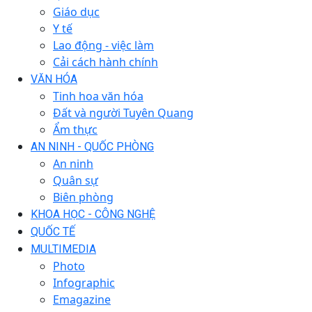
Giáo dục
Y tế
Lao động - việc làm
Cải cách hành chính
VĂN HÓA
Tinh hoa văn hóa
Đất và người Tuyên Quang
Ẩm thực
AN NINH - QUỐC PHÒNG
An ninh
Quân sự
Biên phòng
KHOA HỌC - CÔNG NGHỆ
QUỐC TẾ
MULTIMEDIA
Photo
Infographic
Emagazine