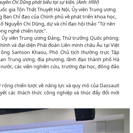
yễn Chí Dũng phát biểu tại sự kiện. (Ảnh: HNV)
Quốc gia Tôn Thất Thuyết Hà Nội, Ủy viên Trung ương
 Ban Chỉ đạo của Chính phủ về phát triển khoa học,
số Nguyễn Chí Dũng, dự và chỉ đạo hội thảo "Từ nền
ông nghệ chiến lược".
i, Ủy viên Trung ương Đảng, Thứ trưởng Quốc phòng;
ính và đại diện Phái đoàn Liên minh châu Âu tại Việt
 ông Samson Khaou, Phó Chủ tịch thường trực Tập
quan Trung ương, địa phương, lãnh đạo thành phố Hà
 nước, các viện nghiên cứu, trường đại học, đông đảo
rộng chiến lược về năng lực và quy mô của Dassault
uyết các thách thức công nghiệp và thúc đẩy đổi mới