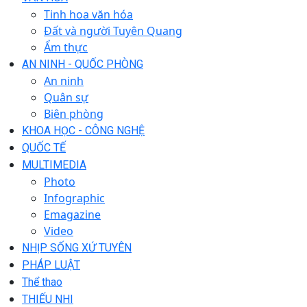
Tinh hoa văn hóa
Đất và người Tuyên Quang
Ẩm thực
AN NINH - QUỐC PHÒNG
An ninh
Quân sự
Biên phòng
KHOA HỌC - CÔNG NGHỆ
QUỐC TẾ
MULTIMEDIA
Photo
Infographic
Emagazine
Video
NHỊP SỐNG XỨ TUYÊN
PHÁP LUẬT
Thể thao
THIẾU NHI