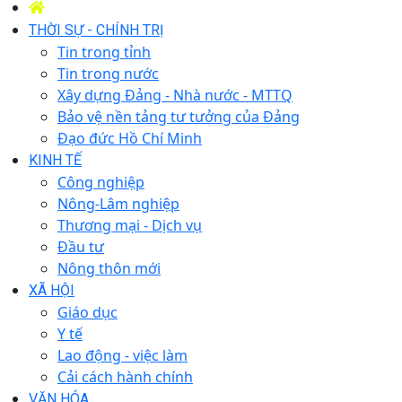
THỜI SỰ - CHÍNH TRỊ
Tin trong tỉnh
Tin trong nước
Xây dựng Đảng - Nhà nước - MTTQ
Bảo vệ nền tảng tư tưởng của Đảng
Đạo đức Hồ Chí Minh
KINH TẾ
Công nghiệp
Nông-Lâm nghiệp
Thương mại - Dịch vụ
Đầu tư
Nông thôn mới
XÃ HỘI
Giáo dục
Y tế
Lao động - việc làm
Cải cách hành chính
VĂN HÓA