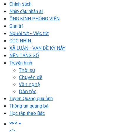
Chính sách
Nhịp cầu nhân ái
ỐNG KÍNH PHÓNG VIÊN
Giải trí
Người tốt - Việc tốt
GÓC NHÌN
XÃ LUẬN - VẤN ĐỀ KỲ NÀY
NỀN TẢNG SỐ
Truyền hình
Thời sự
Chuyên đề
Văn nghệ
Dân tộc
Tuyên Quang qua ảnh
Thông tin quảng bá
Học tập theo Bác