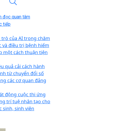
n đọc quan tâm
 tiếp
i trò của AI trong chăm
c và điều trị bệnh hiếm
p một cách thuận tiện
ệu quả cải cách hành
ính từ chuyển đổi số
ong các cơ quan đảng
át động cuộc thi ứng
ng trí tuệ nhân tạo cho
 sinh, sinh viên