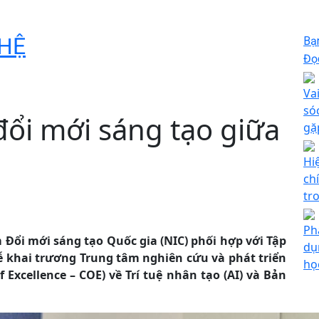
HỆ
Bạ
Đọc
Va
só
đổi mới sáng tạo giữa
gặ
Hi
ch
tr
Ph
m Đổi mới sáng tạo Quốc gia (NIC) phối hợp với Tập
dụ
ễ khai trương Trung tâm nghiên cứu và phát triển
học
 Excellence – COE) về Trí tuệ nhân tạo (AI) và Bản