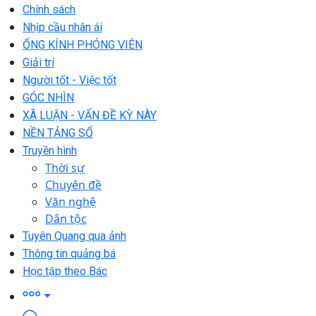
Chính sách
Nhịp cầu nhân ái
ỐNG KÍNH PHÓNG VIÊN
Giải trí
Người tốt - Việc tốt
GÓC NHÌN
XÃ LUẬN - VẤN ĐỀ KỲ NÀY
NỀN TẢNG SỐ
Truyền hình
Thời sự
Chuyên đề
Văn nghệ
Dân tộc
Tuyên Quang qua ảnh
Thông tin quảng bá
Học tập theo Bác