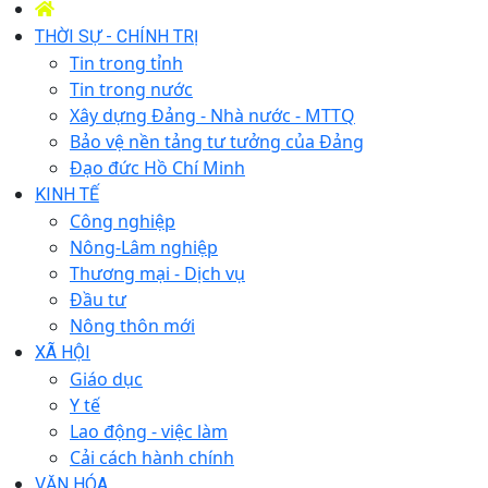
THỜI SỰ - CHÍNH TRỊ
Tin trong tỉnh
Tin trong nước
Xây dựng Đảng - Nhà nước - MTTQ
Bảo vệ nền tảng tư tưởng của Đảng
Đạo đức Hồ Chí Minh
KINH TẾ
Công nghiệp
Nông-Lâm nghiệp
Thương mại - Dịch vụ
Đầu tư
Nông thôn mới
XÃ HỘI
Giáo dục
Y tế
Lao động - việc làm
Cải cách hành chính
VĂN HÓA