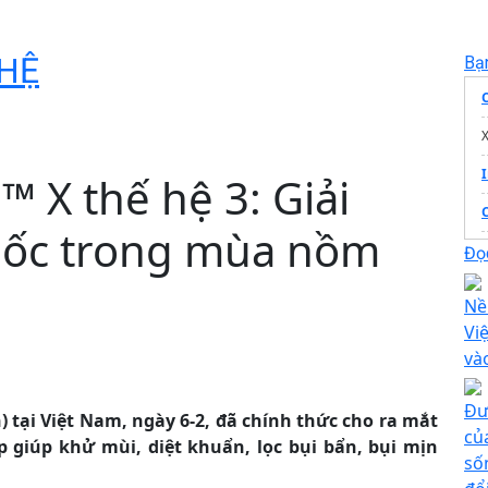
HỆ
Bạ
 X thế hệ 3: Giải
mốc trong mùa nồm
Đọc
Nề
T
Vi
và
Đư
 tại Việt Nam, ngày 6-2, đã chính thức cho ra mắt
củ
 giúp khử mùi, diệt khuẩn, lọc bụi bẩn, bụi mịn
số
đ