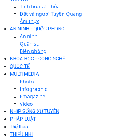
Tinh hoa văn hóa
Đất và người Tuyên Quang
Ẩm thực
AN NINH - QUỐC PHÒNG
An ninh
Quân sự
Biên phòng
KHOA HỌC - CÔNG NGHỆ
QUỐC TẾ
MULTIMEDIA
Photo
Infographic
Emagazine
Video
NHỊP SỐNG XỨ TUYÊN
PHÁP LUẬT
Thể thao
THIẾU NHI