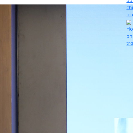
đổ
ch
tr
Ho
phá
tr