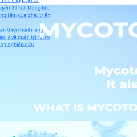
i mới sáng tạo và
uyển đổi số: Động lực
ung tâm của phát triển
àn thiện hành lang
p lý về quản trị rủi ro
ong nghiên cứu