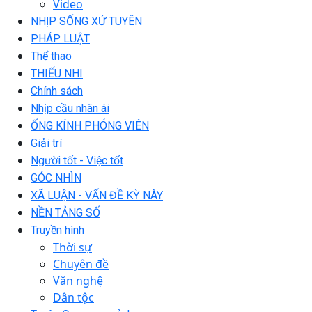
Video
NHỊP SỐNG XỨ TUYÊN
PHÁP LUẬT
Thể thao
THIẾU NHI
Chính sách
Nhịp cầu nhân ái
ỐNG KÍNH PHÓNG VIÊN
Giải trí
Người tốt - Việc tốt
GÓC NHÌN
XÃ LUẬN - VẤN ĐỀ KỲ NÀY
NỀN TẢNG SỐ
Truyền hình
Thời sự
Chuyên đề
Văn nghệ
Dân tộc