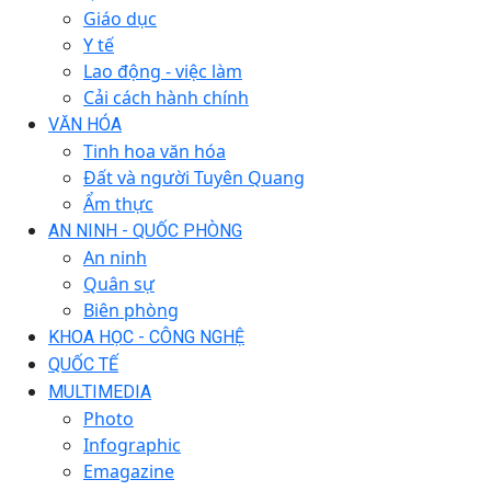
Giáo dục
Y tế
Lao động - việc làm
Cải cách hành chính
VĂN HÓA
Tinh hoa văn hóa
Đất và người Tuyên Quang
Ẩm thực
AN NINH - QUỐC PHÒNG
An ninh
Quân sự
Biên phòng
KHOA HỌC - CÔNG NGHỆ
QUỐC TẾ
MULTIMEDIA
Photo
Infographic
Emagazine