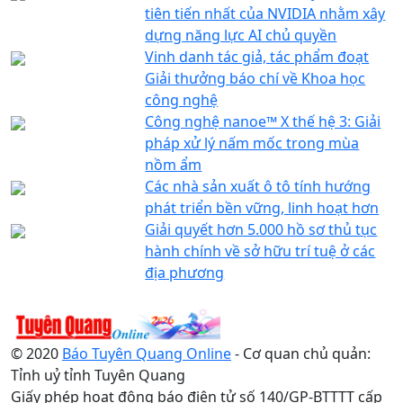
tiên tiến nhất của NVIDIA nhằm xây
dựng năng lực AI chủ quyền
Vinh danh tác giả, tác phẩm đoạt
Giải thưởng báo chí về Khoa học
công nghệ
Công nghệ nanoe™ X thế hệ 3: Giải
pháp xử lý nấm mốc trong mùa
nồm ẩm
Các nhà sản xuất ô tô tính hướng
phát triển bền vững, linh hoạt hơn
Giải quyết hơn 5.000 hồ sơ thủ tục
hành chính về sở hữu trí tuệ ở các
địa phương
© 2020
Báo Tuyên Quang Online
- Cơ quan chủ quản:
Tỉnh uỷ tỉnh Tuyên Quang
Giấy phép hoạt động báo điện tử số 140/GP-BTTTT cấp