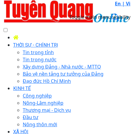
En |
Vi
Toggle main menu visibility
THỜI SỰ - CHÍNH TRỊ
Tin trong tỉnh
Tin trong nước
Xây dựng Đảng - Nhà nước - MTTQ
Bảo vệ nền tảng tư tưởng của Đảng
Đạo đức Hồ Chí Minh
KINH TẾ
Công nghiệp
Nông-Lâm nghiệp
Thương mại - Dịch vụ
Đầu tư
Nông thôn mới
XÃ HỘI