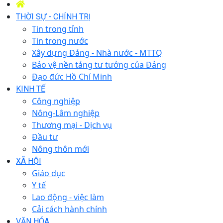
THỜI SỰ - CHÍNH TRỊ
Tin trong tỉnh
Tin trong nước
Xây dựng Đảng - Nhà nước - MTTQ
Bảo vệ nền tảng tư tưởng của Đảng
Đạo đức Hồ Chí Minh
KINH TẾ
Công nghiệp
Nông-Lâm nghiệp
Thương mại - Dịch vụ
Đầu tư
Nông thôn mới
XÃ HỘI
Giáo dục
Y tế
Lao động - việc làm
Cải cách hành chính
VĂN HÓA