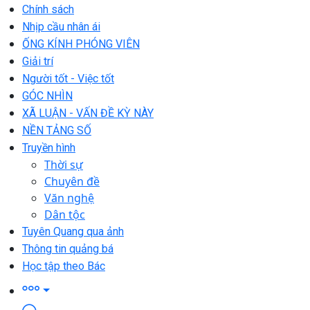
Chính sách
Nhịp cầu nhân ái
ỐNG KÍNH PHÓNG VIÊN
Giải trí
Người tốt - Việc tốt
GÓC NHÌN
XÃ LUẬN - VẤN ĐỀ KỲ NÀY
NỀN TẢNG SỐ
Truyền hình
Thời sự
Chuyên đề
Văn nghệ
Dân tộc
Tuyên Quang qua ảnh
Thông tin quảng bá
Học tập theo Bác