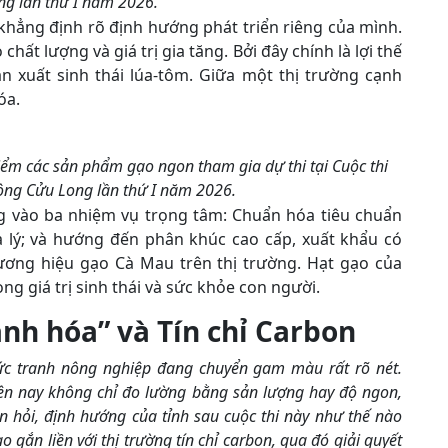
ng lần thứ I năm 2026.
khẳng định rõ định hướng phát triển riêng của mình.
hất lượng và giá trị gia tăng. Bởi đây chính là lợi thế
ản xuất sinh thái lúa-tôm. Giữa một thị trường cạnh
óa.
ểm các sản phẩm gạo ngon tham gia dự thi tại Cuộc thi
ng Cửu Long lần thứ I năm 2026.
ung vào ba nhiệm vụ trọng tâm: Chuẩn hóa tiêu chuẩn
a lý; và hướng đến phân khúc cao cấp, xuất khẩu có
ương hiệu gạo Cà Mau trên thị trường. Hạt gạo của
ng giá trị sinh thái và sức khỏe con người.
anh hóa” và Tín chỉ Carbon
ức tranh nông nghiệp đang chuyển gam màu rất rõ nét.
ện nay không chỉ đo lường bằng sản lượng hay độ ngon,
in hỏi, định hướng của tỉnh sau cuộc thi này như thế nào
 gắn liền với thị trường tín chỉ carbon, qua đó giải quyết