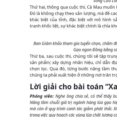
sông Cửu Lo
Thứ hai, thông qua cuộc thi, Cà Mau muốn 
Đó là không chạy theo sản lượng, mà đề cao c
khác biệt của tỉnh, đặc biệt với mô hình s
tranh khốc liệt, sự khác biệt chính là chìa kh
Ban Giám khảo tham gia tuyển chọn, chấm đi
Gạo ngon Đồng bằng sô
Thứ ba, sau cuộc thi, chúng tôi sẽ tập tr
sản phẩm; xây dựng nhãn hiệu, chỉ dẫn đị
chọn lọc. Qua đó, từng bước nâng tầm th
chúng ta phải xuất hiện ở những nơi trân trọ
Lời giải cho bài toán “X
Phóng viên:
Nghe ông chia sẻ, có thể thấy b
Nâng tầm chuỗi giá trị ngành hàng lúa gạo hi
mà còn ở quy trình canh tác giảm phát thải. X
trong việc quy hoạch các vùng lúa chất lượng cao