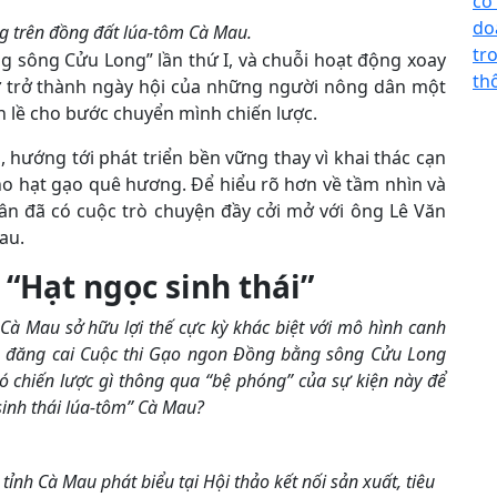
cơ
do
ng trên đồng đất lúa-tôm Cà Mau.
tr
g sông Cửu Long” lần thứ I, và chuỗi hoạt động xoay
th
ự trở thành ngày hội của những người nông dân một
n lề cho bước chuyển mình chiến lược.
 hướng tới phát triển bền vững thay vì khai thác cạn
cho hạt gạo quê hương. Để hiểu rõ hơn về tầm nhìn và
ân đã có cuộc trò chuyện đầy cởi mở với ông Lê Văn
au.
“Hạt ngọc sinh thái”
 Cà Mau sở hữu lợi thế cực kỳ khác biệt với mô hình canh
ong đăng cai Cuộc thi Gạo ngon Đồng bằng sông Cửu Long
có chiến lược gì thông qua “bệ phóng” của sự kiện này để
sinh thái lúa-tôm” Cà Mau?
ỉnh Cà Mau phát biểu tại Hội thảo kết nối sản xuất, tiêu