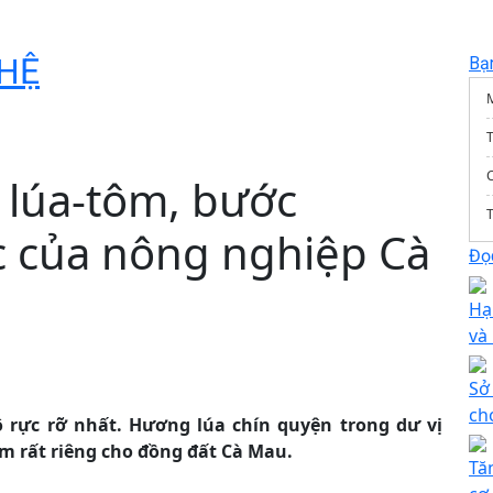
HỆ
Bạ
T
” lúa-tôm, bước
T
c của nông nghiệp Cà
Đọc
Hạ
và
Sở
ch
rực rỡ nhất. Hương lúa chín quyện trong dư vị
m rất riêng cho đồng đất Cà Mau.
Tă