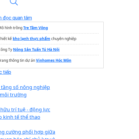
n đọc quan tâm
Mô hình trồng
Tre Tầm Vông
hiết kế
kho lạnh thực phẩm
chuyên nghiệp
Công Ty
Nông Sản Tuấn Tú Hà Nội
rang thông tin dự án
Vinhomes Hóc Môn
 tiếp
 tầng số nông nghiệp
 môi trường
 hữu trí tuệ - động lực
o kinh tế thể thao
ng cường phối hợp giữa