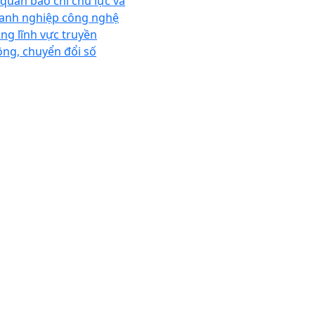
 quan báo chí chủ lực và
anh nghiệp công nghệ
ong lĩnh vực truyền
ông, chuyển đổi số