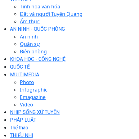
Tinh hoa văn hóa
Đất và người Tuyên Quang
Ẩm thực
AN NINH - QUỐC PHÒNG
An ninh
Quân sự
Biên phòng
KHOA HỌC - CÔNG NGHỆ
QUỐC TẾ
MULTIMEDIA
Photo
Infographic
Emagazine
Video
NHỊP SỐNG XỨ TUYÊN
PHÁP LUẬT
Thể thao
THIẾU NHI