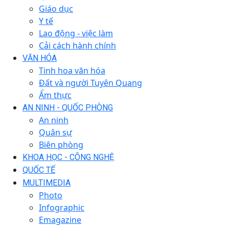
Giáo dục
Y tế
Lao động - việc làm
Cải cách hành chính
VĂN HÓA
Tinh hoa văn hóa
Đất và người Tuyên Quang
Ẩm thực
AN NINH - QUỐC PHÒNG
An ninh
Quân sự
Biên phòng
KHOA HỌC - CÔNG NGHỆ
QUỐC TẾ
MULTIMEDIA
Photo
Infographic
Emagazine