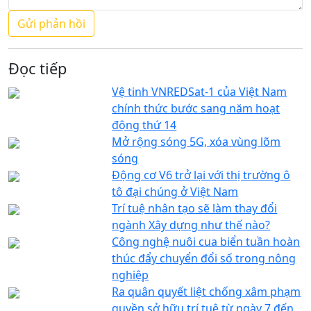
Đọc tiếp
Vệ tinh VNREDSat-1 của Việt Nam
chính thức bước sang năm hoạt
động thứ 14
Mở rộng sóng 5G, xóa vùng lõm
sóng
Động cơ V6 trở lại với thị trường ô
tô đại chúng ở Việt Nam
Trí tuệ nhân tạo sẽ làm thay đổi
ngành Xây dựng như thế nào?
Công nghệ nuôi cua biển tuần hoàn
thúc đẩy chuyển đổi số trong nông
nghiệp
Ra quân quyết liệt chống xâm phạm
quyền sở hữu trí tuệ từ ngày 7 đến