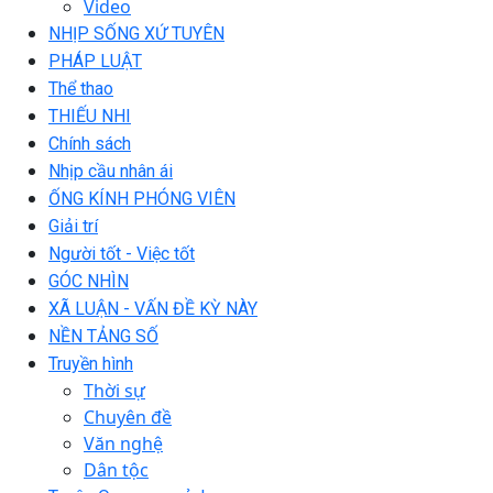
Video
NHỊP SỐNG XỨ TUYÊN
PHÁP LUẬT
Thể thao
THIẾU NHI
Chính sách
Nhịp cầu nhân ái
ỐNG KÍNH PHÓNG VIÊN
Giải trí
Người tốt - Việc tốt
GÓC NHÌN
XÃ LUẬN - VẤN ĐỀ KỲ NÀY
NỀN TẢNG SỐ
Truyền hình
Thời sự
Chuyên đề
Văn nghệ
Dân tộc