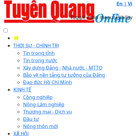
En |
Vi
Toggle main menu visibility
THỜI SỰ - CHÍNH TRỊ
Tin trong tỉnh
Tin trong nước
Xây dựng Đảng - Nhà nước - MTTQ
Bảo vệ nền tảng tư tưởng của Đảng
Đạo đức Hồ Chí Minh
KINH TẾ
Công nghiệp
Nông-Lâm nghiệp
Thương mại - Dịch vụ
Đầu tư
Nông thôn mới
XÃ HỘI