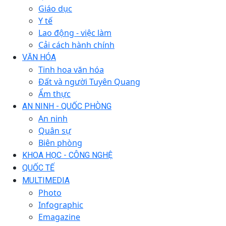
Giáo dục
Y tế
Lao động - việc làm
Cải cách hành chính
VĂN HÓA
Tinh hoa văn hóa
Đất và người Tuyên Quang
Ẩm thực
AN NINH - QUỐC PHÒNG
An ninh
Quân sự
Biên phòng
KHOA HỌC - CÔNG NGHỆ
QUỐC TẾ
MULTIMEDIA
Photo
Infographic
Emagazine