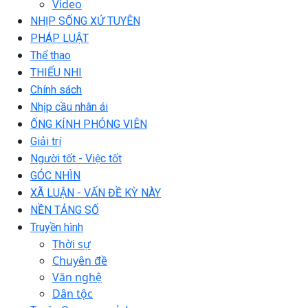
Video
NHỊP SỐNG XỨ TUYÊN
PHÁP LUẬT
Thể thao
THIẾU NHI
Chính sách
Nhịp cầu nhân ái
ỐNG KÍNH PHÓNG VIÊN
Giải trí
Người tốt - Việc tốt
GÓC NHÌN
XÃ LUẬN - VẤN ĐỀ KỲ NÀY
NỀN TẢNG SỐ
Truyền hình
Thời sự
Chuyên đề
Văn nghệ
Dân tộc