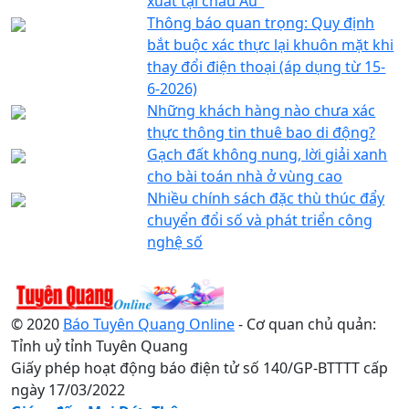
xuất tại châu Âu"
Thông báo quan trọng: Quy định
bắt buộc xác thực lại khuôn mặt khi
thay đổi điện thoại (áp dụng từ 15-
6-2026)
Những khách hàng nào chưa xác
thực thông tin thuê bao di động?
Gạch đất không nung, lời giải xanh
cho bài toán nhà ở vùng cao
Nhiều chính sách đặc thù thúc đẩy
chuyển đổi số và phát triển công
nghệ số
© 2020
Báo Tuyên Quang Online
- Cơ quan chủ quản:
Tỉnh uỷ tỉnh Tuyên Quang
Giấy phép hoạt động báo điện tử số 140/GP-BTTTT cấp
ngày 17/03/2022