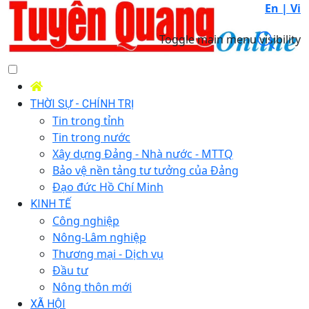
En |
Vi
Toggle main menu visibility
THỜI SỰ - CHÍNH TRỊ
Tin trong tỉnh
Tin trong nước
Xây dựng Đảng - Nhà nước - MTTQ
Bảo vệ nền tảng tư tưởng của Đảng
Đạo đức Hồ Chí Minh
KINH TẾ
Công nghiệp
Nông-Lâm nghiệp
Thương mại - Dịch vụ
Đầu tư
Nông thôn mới
XÃ HỘI