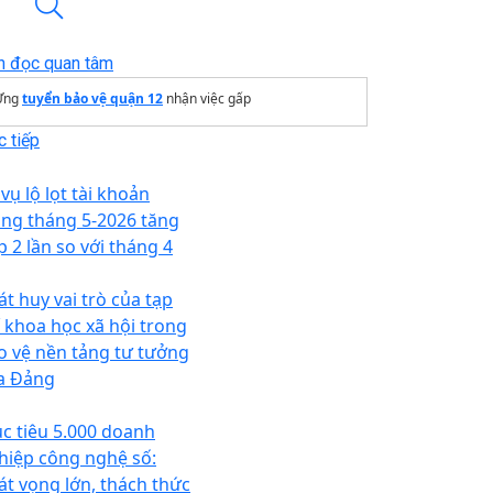
n đọc quan tâm
Ứng
tuyển bảo vệ quận 12
nhận việc gấp
 tiếp
vụ lộ lọt tài khoản
ong tháng 5-2026 tăng
p 2 lần so với tháng 4
át huy vai trò của tạp
í khoa học xã hội trong
o vệ nền tảng tư tưởng
a Đảng
c tiêu 5.000 doanh
hiệp công nghệ số:
át vọng lớn, thách thức