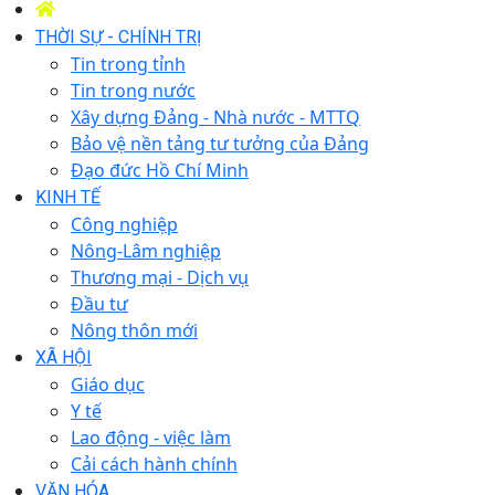
THỜI SỰ - CHÍNH TRỊ
Tin trong tỉnh
Tin trong nước
Xây dựng Đảng - Nhà nước - MTTQ
Bảo vệ nền tảng tư tưởng của Đảng
Đạo đức Hồ Chí Minh
KINH TẾ
Công nghiệp
Nông-Lâm nghiệp
Thương mại - Dịch vụ
Đầu tư
Nông thôn mới
XÃ HỘI
Giáo dục
Y tế
Lao động - việc làm
Cải cách hành chính
VĂN HÓA