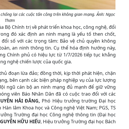
 chống lại các cuộc tấn công trên không gian mạng. Ảnh: Ngọc
Thơm
 Bộ Chính trị về phát triển khoa học, công nghệ, đổi
rong đó xác định an ninh mạng là yếu tố then chốt,
n đổi số với các trọng tâm: Bảo vệ chủ quyền không
toàn, an ninh thông tin. Cụ thể hóa định hướng này,
g Chính phủ có hiệu lực từ 1/7/2026 tiếp tục khẳng
ng nghệ chiến lược của quốc gia.
hủ đoạn lừa đảo; đồng thời, kịp thời phát hiện, chặn
ng, bên cạnh các biện pháp nghiệp vụ của lực lượng
 đội ngũ cán bộ an ninh mạng đủ mạnh để giữ vững
phóng viên Báo Nhân Dân đã có cuộc trao đổi với các
GUYỄN HẢI ĐĂNG,
Phó Hiệu trưởng trường Đại học
n Hàn lâm Khoa học và Công nghệ Việt Nam; PGS, TS
rưởng Trường đại học Công nghệ thông tin (Đại học
GUYỄN HỮU HIẾU
, Hiệu trưởng Trường đại học Bách