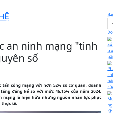
HỆ
Bạ
Đọc
c an ninh mạng "tinh
Số 
tr
guyên số
gấ
Ph
ch
bả
c tấn công mạng với hơn 52% số cơ quan, doanh
củ
 tăng đáng kể so với mức 46,15% của năm 2024.
nh mạng là hiện hữu nhưng nguồn nhân lực phục
Mụ
 thực tế.
ng
Kh