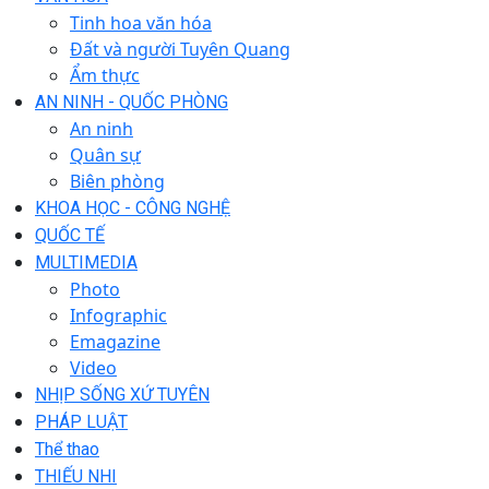
Tinh hoa văn hóa
Đất và người Tuyên Quang
Ẩm thực
AN NINH - QUỐC PHÒNG
An ninh
Quân sự
Biên phòng
KHOA HỌC - CÔNG NGHỆ
QUỐC TẾ
MULTIMEDIA
Photo
Infographic
Emagazine
Video
NHỊP SỐNG XỨ TUYÊN
PHÁP LUẬT
Thể thao
THIẾU NHI