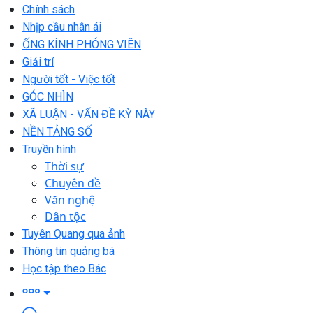
Chính sách
Nhịp cầu nhân ái
ỐNG KÍNH PHÓNG VIÊN
Giải trí
Người tốt - Việc tốt
GÓC NHÌN
XÃ LUẬN - VẤN ĐỀ KỲ NÀY
NỀN TẢNG SỐ
Truyền hình
Thời sự
Chuyên đề
Văn nghệ
Dân tộc
Tuyên Quang qua ảnh
Thông tin quảng bá
Học tập theo Bác