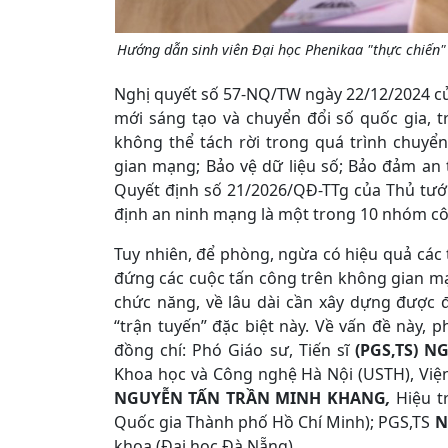
Hướng dẫn sinh viên Đại học Phenikaa "thực chiến"
Nghị quyết số 57-NQ/TW ngày 22/12/2024 của
mới sáng tạo và chuyển đổi số quốc gia, t
không thể tách rời trong quá trình chuyể
gian mạng; Bảo vệ dữ liệu số; Bảo đảm an 
Quyết định số 21/2026/QĐ-TTg của Thủ tướn
định an ninh mạng là một trong 10 nhóm cô
Tuy nhiên, để phòng, ngừa có hiệu quả các t
đứng các cuộc tấn công trên không gian mạ
chức năng, về lâu dài cần xây dựng được
“trận tuyến” đặc biệt này. Về vấn đề này, 
đồng chí: Phó Giáo sư, Tiến sĩ
(PGS,TS) N
Khoa học và Công nghệ Hà Nội (USTH), Việ
NGUYỄN TẤN TRẦN MINH KHANG
,
Hiệu t
Quốc gia Thành phố Hồ Chí Minh); PGS,TS
N
khoa (Đại học Đà Nẵng)