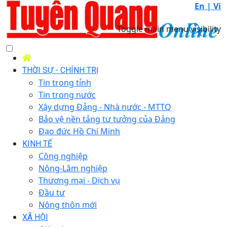
En |
Vi
Toggle main menu visibility
THỜI SỰ - CHÍNH TRỊ
Tin trong tỉnh
Tin trong nước
Xây dựng Đảng - Nhà nước - MTTQ
Bảo vệ nền tảng tư tưởng của Đảng
Đạo đức Hồ Chí Minh
KINH TẾ
Công nghiệp
Nông-Lâm nghiệp
Thương mại - Dịch vụ
Đầu tư
Nông thôn mới
XÃ HỘI