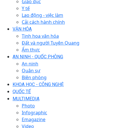
Giáo dục
Y tế
Lao động - việc làm
Cải cách hành chính
VĂN HÓA
Tinh hoa văn hóa
Đất và người Tuyên Quang
Ẩm thực
AN NINH - QUỐC PHÒNG
An ninh
Quân sự
Biên phòng
KHOA HỌC - CÔNG NGHỆ
QUỐC TẾ
MULTIMEDIA
Photo
Infographic
Emagazine
Video