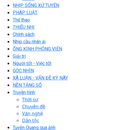
NHỊP SỐNG XỨ TUYÊN
PHÁP LUẬT
Thể thao
THIẾU NHI
Chính sách
Nhịp cầu nhân ái
ỐNG KÍNH PHÓNG VIÊN
Giải trí
Người tốt - Việc tốt
GÓC NHÌN
XÃ LUẬN - VẤN ĐỀ KỲ NÀY
NỀN TẢNG SỐ
Truyền hình
Thời sự
Chuyên đề
Văn nghệ
Dân tộc
Tuyên Quang qua ảnh