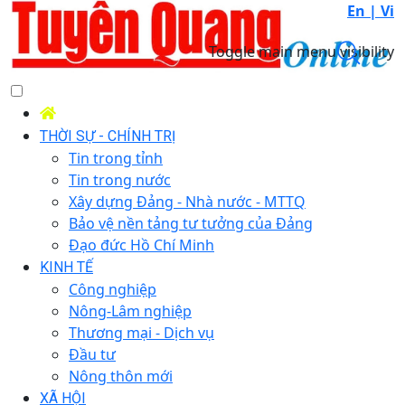
En |
Vi
Toggle main menu visibility
THỜI SỰ - CHÍNH TRỊ
Tin trong tỉnh
Tin trong nước
Xây dựng Đảng - Nhà nước - MTTQ
Bảo vệ nền tảng tư tưởng của Đảng
Đạo đức Hồ Chí Minh
KINH TẾ
Công nghiệp
Nông-Lâm nghiệp
Thương mại - Dịch vụ
Đầu tư
Nông thôn mới
XÃ HỘI