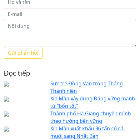
Đọc tiếp
Sức trẻ Đồng Văn trong Tháng
Thanh niên
Xín Mần xây dựng Đảng vững mạnh
từ “bốn tốt”
Thành phố Hà Giang chuyển mình
theo hướng bền vững
Xín Mần xuất khẩu 36 tấn củ cải
muối sang Nhật Bản