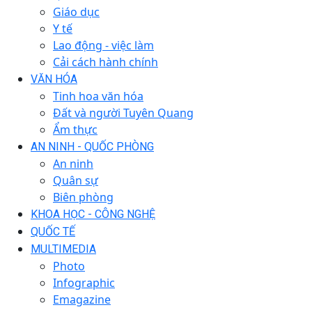
Giáo dục
Y tế
Lao động - việc làm
Cải cách hành chính
VĂN HÓA
Tinh hoa văn hóa
Đất và người Tuyên Quang
Ẩm thực
AN NINH - QUỐC PHÒNG
An ninh
Quân sự
Biên phòng
KHOA HỌC - CÔNG NGHỆ
QUỐC TẾ
MULTIMEDIA
Photo
Infographic
Emagazine