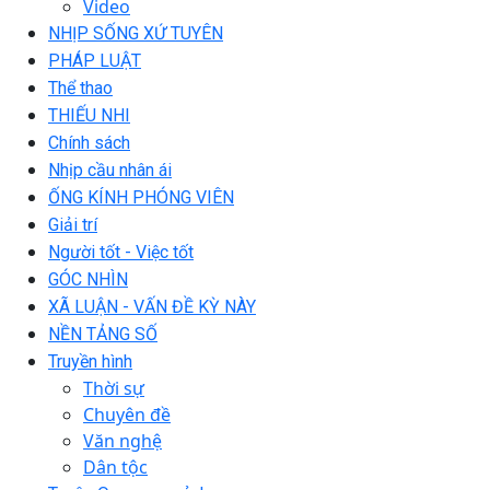
Video
NHỊP SỐNG XỨ TUYÊN
PHÁP LUẬT
Thể thao
THIẾU NHI
Chính sách
Nhịp cầu nhân ái
ỐNG KÍNH PHÓNG VIÊN
Giải trí
Người tốt - Việc tốt
GÓC NHÌN
XÃ LUẬN - VẤN ĐỀ KỲ NÀY
NỀN TẢNG SỐ
Truyền hình
Thời sự
Chuyên đề
Văn nghệ
Dân tộc