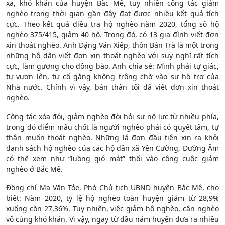
xa, khó khăn của huyện Bắc Mê, tuy nhiên công tác giảm
nghèo trong thời gian gần đây đạt được nhiều kết quả tích
cực. Theo kết quả điều tra hộ nghèo năm 2020, tổng số hộ
nghèo 375/415, giảm 40 hộ. Trong đó, có 13 gia đình viết đơn
xin thoát nghèo. Anh Đặng Văn Xiếp, thôn Bản Trà là một trong
những hộ dân viết đơn xin thoát nghèo với suy nghĩ rất tích
cực, làm gương cho đồng bào. Anh chia sẻ: Mình phải tự giác,
tự vươn lên, tự cố gắng không trông chờ vào sự hỗ trợ của
Nhà nước. Chính vì vậy, bản thân tôi đã viết đơn xin thoát
nghèo.
Công tác xóa đói, giảm nghèo đòi hỏi sự nỗ lực từ nhiều phía,
trong đó điểm mấu chốt là người nghèo phải có quyết tâm, tự
thân muốn thoát nghèo. Những lá đơn đầu tiên xin ra khỏi
danh sách hộ nghèo của các hộ dân xã Yên Cường, Đường Âm
có thể xem như “luồng gió mát” thổi vào công cuộc giảm
nghèo ở Bắc Mê.
Đồng chí Ma Văn Tỏe, Phó Chủ tịch UBND huyện Bắc Mê, cho
biết: Năm 2020, tỷ lệ hộ nghèo toàn huyện giảm từ 28,9%
xuống còn 27,36%. Tuy nhiên, việc giảm hộ nghèo, cận nghèo
vô cùng khó khăn. Vì vậy, ngay từ đầu năm huyện đưa ra nhiều