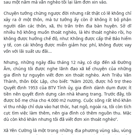
sau một năm mà vẫn nghèo tôi lại làm đơn xin vào.
Chuyện tưởng chừng ngược đời nhưng rất thật có lẽ không chỉ
xảy ra ở một thôn, mà tư tưởng ấy còn ở không ít bộ phận
người dân các thôn, xã, thị trấn trên địa bàn huyện. Sở dĩ
nhiều hộ không muốn thoát nghèo, là khi thoát nghèo rồi, họ
không được hưởng chế độ, như: Không được cấp thẻ Bảo hiểm
y tế, con cái không được miễn giảm học phí, không được vay
vốn với lãi suất ưu đãi...
Nhưng, những ngày đầu tháng 12 này, có dịp đến xã Đường
Âm, chúng tôi được nghe lãnh đạo xã kể chuyện của những
gia đình tự nguyện viết đơn xin thoát nghèo. Anh Triệu Văn
Thành, thôn Độc Lập, cho biết: “Năm 2020, được hỗ trợ theo
Quyết định 1953 của BTV Tỉnh ủy, gia đình dành dụm được ít
tiền nên quyết định dựng căn nhà khang trang. Trước đây, tôi
được bố mẹ chia cho 4.000 m2 nương. Cuộc sống rất khó khăn
vì thu nhập chỉ dựa vào hạt thóc, hạt ngô, ngoài ra, tôi còn tích
cực tìm việc làm thêm, nên gia đình có thêm nguồn thu. Mặc
dù còn khó khăn nhưng tôi đã viết đơn xin thoát nghèo”.
Xã Yên Cường là một trong những địa phương vùng sâu, vùng