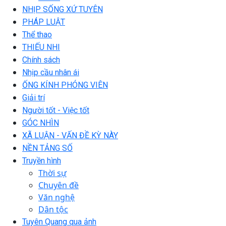
NHỊP SỐNG XỨ TUYÊN
PHÁP LUẬT
Thể thao
THIẾU NHI
Chính sách
Nhịp cầu nhân ái
ỐNG KÍNH PHÓNG VIÊN
Giải trí
Người tốt - Việc tốt
GÓC NHÌN
XÃ LUẬN - VẤN ĐỀ KỲ NÀY
NỀN TẢNG SỐ
Truyền hình
Thời sự
Chuyên đề
Văn nghệ
Dân tộc
Tuyên Quang qua ảnh