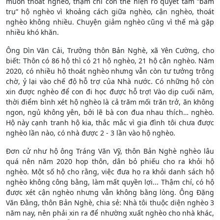
muốn thoát nghèo, thậm chí còn thể hiện rõ quyết tâm “bám
trụ” hộ nghèo vì khoảng cách giữa nghèo, cận nghèo, thoát
nghèo không nhiều. Chuyện giảm nghèo cũng vì thế mà gặp
nhiều khó khăn.
Ông Dìn Văn Cải, Trưởng thôn Bản Nghè, xã Yên Cường, cho
biết: Thôn có 86 hộ thì có 21 hộ nghèo, 21 hộ cận nghèo. Năm
2020, có nhiều hộ thoát nghèo nhưng vẫn còn tư tưởng trông
chờ, ỷ lại vào chế độ hỗ trợ của Nhà nước. Có những hộ còn
xin được nghèo để con đi học được hỗ trợ! Vào dịp cuối năm,
thời điểm bình xét hộ nghèo là cả trăm mối trăn trở, ăn không
ngon, ngủ không yên, bởi lẽ bà con đua nhau thích… nghèo.
Hộ này cạnh tranh hộ kia, thắc mắc vì gia đình tôi chưa được
nghèo lần nào, có nhà được 2 - 3 lần vào hộ nghèo.
Đơn cử như hộ ông Tráng Văn Vỹ, thôn Bản Nghè nghèo lâu
quá nên năm 2020 họp thôn, dân bỏ phiếu cho ra khỏi hộ
nghèo. Một số hộ cho rằng, việc đưa họ ra khỏi danh sách hộ
nghèo không công bằng, làm mất quyền lợi... Thậm chí, có hộ
được xét cận nghèo nhưng vẫn không bằng lòng. Ông Đặng
Văn Đằng, thôn Bản Nghè, chia sẻ: Nhà tôi thuộc diện nghèo 3
năm nay, nên phải xin ra để nhường xuất nghèo cho nhà khác,