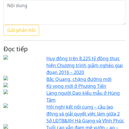
Đọc tiếp
Huy động trên 8.225 tỷ đồng thực
hiện Chương trình giảm nghèo giai
đoạn 2016 – 2020
Bắc Quang, chặng đường mới
Kỳ vọng mới ở Phương Tiến
Làng người Dao kiểu mẫu ở Hùng
Tâm
Hội nghị kết nối cung – cầu lao
động và giải quyết việc làm giữa 2
Sở LĐTB&XH Hà Giang và Vĩnh Phúc
Tuổi cao vẫn đam mê vườn – ao –