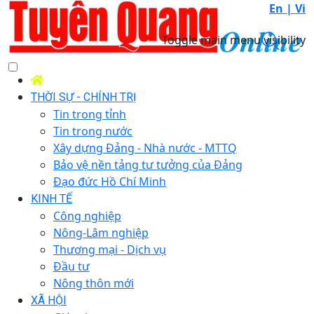
En |
Vi
Toggle main menu visibility
THỜI SỰ - CHÍNH TRỊ
Tin trong tỉnh
Tin trong nước
Xây dựng Đảng - Nhà nước - MTTQ
Bảo vệ nền tảng tư tưởng của Đảng
Đạo đức Hồ Chí Minh
KINH TẾ
Công nghiệp
Nông-Lâm nghiệp
Thương mại - Dịch vụ
Đầu tư
Nông thôn mới
XÃ HỘI