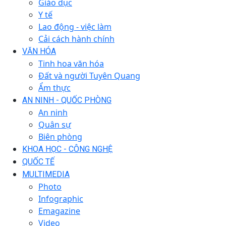
Giáo dục
Y tế
Lao động - việc làm
Cải cách hành chính
VĂN HÓA
Tinh hoa văn hóa
Đất và người Tuyên Quang
Ẩm thực
AN NINH - QUỐC PHÒNG
An ninh
Quân sự
Biên phòng
KHOA HỌC - CÔNG NGHỆ
QUỐC TẾ
MULTIMEDIA
Photo
Infographic
Emagazine
Video