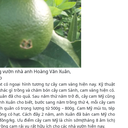
g vườn nhà anh Hoàng Văn Xuân,
o
t có ngoại hình tương tự cây cam vàng hiện nay. Kỹ thuật
hác gì trồng và chăm bón cây cam Sành, cam vàng hiện có.
Xuân đã cho quả. Sau năm thứ năm trở đi, cây cam Mỹ cũng
h Xuân cho biết, bước sang năm trồng thứ 4, mỗi cây cam
nh quân có trọng lượng từ 500g – 800g. Cam Mỹ múi to, tép
hông có hạt. Cách đây 2 năm, anh Xuân đã bán cam Mỹ cho
đồng/kg. Ưu điểm cây cam Mỹ là chín sớm(tháng 8 âm lịch)
ồng cam rải vụ rất hữu ích cho các nhà vườn hiện nay.