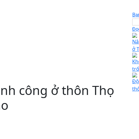
Bạ
Đọc
Nâ
ở 
Kh
tr
Độ
nh công ở thôn Thọ
th
ảo