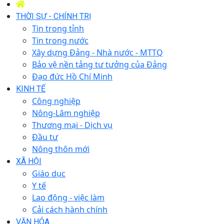
THỜI SỰ - CHÍNH TRỊ
Tin trong tỉnh
Tin trong nước
Xây dựng Đảng - Nhà nước - MTTQ
Bảo vệ nền tảng tư tưởng của Đảng
Đạo đức Hồ Chí Minh
KINH TẾ
Công nghiệp
Nông-Lâm nghiệp
Thương mại - Dịch vụ
Đầu tư
Nông thôn mới
XÃ HỘI
Giáo dục
Y tế
Lao động - việc làm
Cải cách hành chính
VĂN HÓA