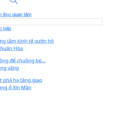
n đọc quan tâm
 tiếp
ng tầm kinh tế vườn hộ
Thuận Hòa
ông để chuồng bò…
ống vắng
t phá hạ tầng giao
ông ở Xín Mần