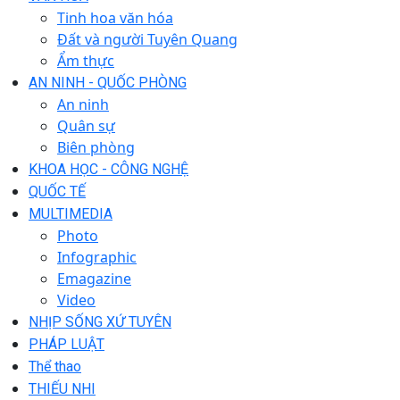
Tinh hoa văn hóa
Đất và người Tuyên Quang
Ẩm thực
AN NINH - QUỐC PHÒNG
An ninh
Quân sự
Biên phòng
KHOA HỌC - CÔNG NGHỆ
QUỐC TẾ
MULTIMEDIA
Photo
Infographic
Emagazine
Video
NHỊP SỐNG XỨ TUYÊN
PHÁP LUẬT
Thể thao
THIẾU NHI