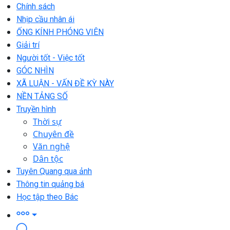
Chính sách
Nhịp cầu nhân ái
ỐNG KÍNH PHÓNG VIÊN
Giải trí
Người tốt - Việc tốt
GÓC NHÌN
XÃ LUẬN - VẤN ĐỀ KỲ NÀY
NỀN TẢNG SỐ
Truyền hình
Thời sự
Chuyên đề
Văn nghệ
Dân tộc
Tuyên Quang qua ảnh
Thông tin quảng bá
Học tập theo Bác