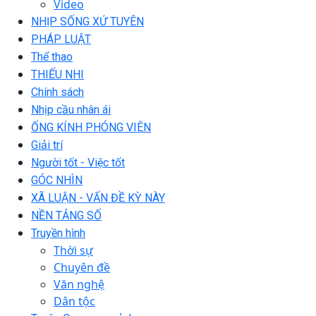
Video
NHỊP SỐNG XỨ TUYÊN
PHÁP LUẬT
Thể thao
THIẾU NHI
Chính sách
Nhịp cầu nhân ái
ỐNG KÍNH PHÓNG VIÊN
Giải trí
Người tốt - Việc tốt
GÓC NHÌN
XÃ LUẬN - VẤN ĐỀ KỲ NÀY
NỀN TẢNG SỐ
Truyền hình
Thời sự
Chuyên đề
Văn nghệ
Dân tộc