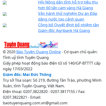
Hội Nông dân tỉnh hỗ trợ tiêu thụ
hơn 60 tấn cam vàng Hà Giang
Vận hành thử nghiệm Dự án Đập
dâng nước tạo cảnh quan
Công bố Quyết định bổ nhiệm tân
Giám đốc Agribank Hà Giang
© 2020
Báo Tuyên Quang Online
- Cơ quan chủ quản:
Tỉnh uỷ tỉnh Tuyên Quang
Giấy phép hoạt động báo điện tử số 140/GP-BTTTT cấp
ngày 17/03/2022
Giám đốc: Mai Đức Thông
Trụ sở Tòa soạn: Số 219, đường Tân Trào, phường Minh
Xuân, tỉnh Tuyên Quang, Việt Nam.
Điện thoại: 0207.3822820 - 0207.3817155 / Fax:
0207.3822821 - Email:
baotuyenquang.com.vn@gmail.com