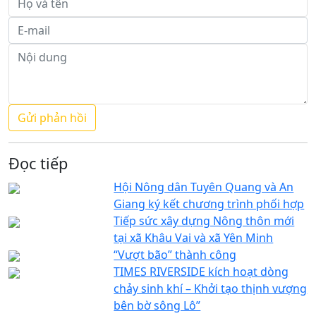
Đọc tiếp
Hội Nông dân Tuyên Quang và An
Giang ký kết chương trình phối hợp
Tiếp sức xây dựng Nông thôn mới
tại xã Khâu Vai và xã Yên Minh
“Vượt bão” thành công
TIMES RIVERSIDE kích hoạt dòng
chảy sinh khí – Khởi tạo thịnh vượng
bên bờ sông Lô”