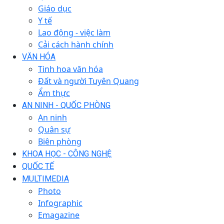
Giáo dục
Y tế
Lao động - việc làm
Cải cách hành chính
VĂN HÓA
Tinh hoa văn hóa
Đất và người Tuyên Quang
Ẩm thực
AN NINH - QUỐC PHÒNG
An ninh
Quân sự
Biên phòng
KHOA HỌC - CÔNG NGHỆ
QUỐC TẾ
MULTIMEDIA
Photo
Infographic
Emagazine