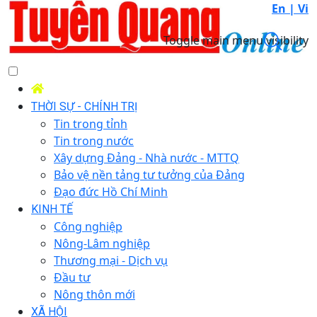
En |
Vi
Toggle main menu visibility
THỜI SỰ - CHÍNH TRỊ
Tin trong tỉnh
Tin trong nước
Xây dựng Đảng - Nhà nước - MTTQ
Bảo vệ nền tảng tư tưởng của Đảng
Đạo đức Hồ Chí Minh
KINH TẾ
Công nghiệp
Nông-Lâm nghiệp
Thương mại - Dịch vụ
Đầu tư
Nông thôn mới
XÃ HỘI