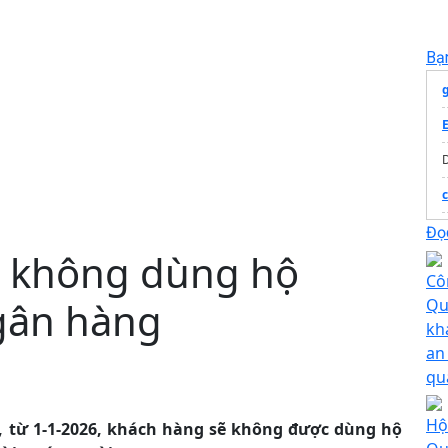
Bạ
c
T
Đọc
, không dùng hộ
H
Cô
ngân hàng
Qu
kh
an 
qu
Hộ
 từ 1-1-2026, khách hàng sẽ không được dùng hộ