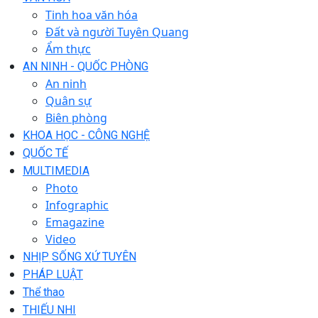
Tinh hoa văn hóa
Đất và người Tuyên Quang
Ẩm thực
AN NINH - QUỐC PHÒNG
An ninh
Quân sự
Biên phòng
KHOA HỌC - CÔNG NGHỆ
QUỐC TẾ
MULTIMEDIA
Photo
Infographic
Emagazine
Video
NHỊP SỐNG XỨ TUYÊN
PHÁP LUẬT
Thể thao
THIẾU NHI