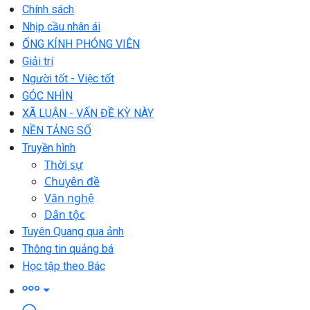
Chính sách
Nhịp cầu nhân ái
ỐNG KÍNH PHÓNG VIÊN
Giải trí
Người tốt - Việc tốt
GÓC NHÌN
XÃ LUẬN - VẤN ĐỀ KỲ NÀY
NỀN TẢNG SỐ
Truyền hình
Thời sự
Chuyên đề
Văn nghệ
Dân tộc
Tuyên Quang qua ảnh
Thông tin quảng bá
Học tập theo Bác