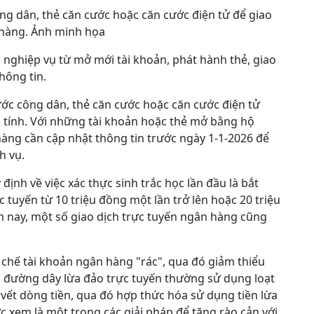
ng dân, thẻ căn cước hoặc căn cước điện tử để giao
 hàng. Ảnh minh họa
 nghiệp vụ từ mở mới tài khoản, phát hành thẻ, giao
thông tin.
ớc công dân, thẻ căn cước hoặc căn cước điện tử
tính. Với những tài khoản hoặc thẻ mở bằng hộ
hàng cần cập nhật thông tin trước ngày 1-1-2026 để
h vụ.
nh về việc xác thực sinh trắc học lần đầu là bắt
tuyến từ 10 triệu đồng một lần trở lên hoặc 20 triệu
m nay, một số giao dịch trực tuyến ngân hàng cũng
hế tài khoản ngân hàng "rác", qua đó giảm thiểu
ác đường dây lừa đảo trực tuyến thường sử dụng loạt
vết dòng tiền, qua đó hợp thức hóa sử dụng tiền lừa
 xem là một trong các giải pháp để tăng rào cản với