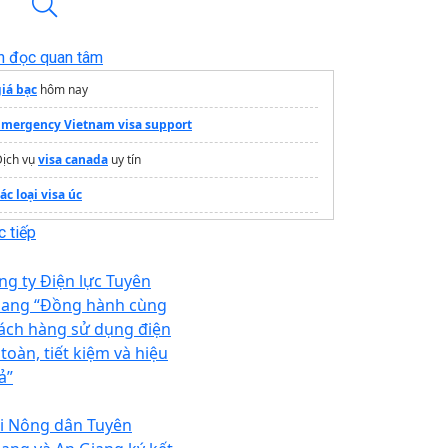
n đọc quan tâm
giá bạc
hôm nay
Emergency Vietnam visa support
Dịch vụ
visa canada
uy tín
ác loại visa úc
rang thông tin dự án
Vinhomes Hóc Môn
 tiếp
ỗ trợ visa từ A đến Z tại
VISANA
ng ty Điện lực Tuyên
ang “Đồng hành cùng
ách hàng sử dụng điện
toàn, tiết kiệm và hiệu
ả”
i Nông dân Tuyên